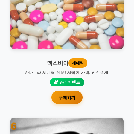
맥스비아
제네릭
카마그라,제네릭 전문! 저렴한 가격. 안전결제.
🎁 3+1 이벤트
구매하기
6