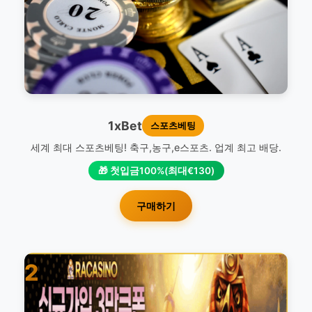
1xBet
스포츠베팅
세계 최대 스포츠베팅! 축구,농구,e스포츠. 업계 최고 배당.
🎁 첫입금100%(최대€130)
구매하기
2