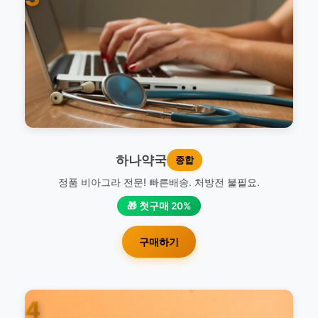
하나약국
종합
정품 비아그라 전문! 빠른배송. 처방전 불필요.
🎁 첫구매 20%
구매하기
4