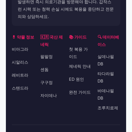
발생하면 즉시 의료기관을 방문해야 합니다. 갑작스
런 시력 또는 청력 손실 시에도 복용을 중단하고 전문
의와 상담하세요.
💊 약물 정보
🇰🇷 국산 제
📚 가이드
🔍 데이터베
네릭
이스
비아그라
첫 복용 가
팔팔정
이드
실데나필
시알리스
DB
제네릭 안내
센돔
타다라필
레비트라
ED 원인
DB
구구정
스텐드라
바데나필
완전 가이드
자이데나
DB
조루치료제