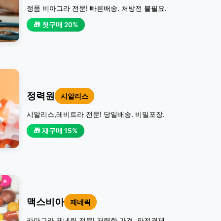
정품 비아그라 전문! 빠른배송. 처방전 불필요.
🎁 첫구매 20%
정력원
시알리스
시알리스,레비트라 전문! 당일배송. 비밀포장.
🎁 재구매 15%
맥스비아
제네릭
카마그라,제네릭 전문! 저렴한 가격. 안전결제.