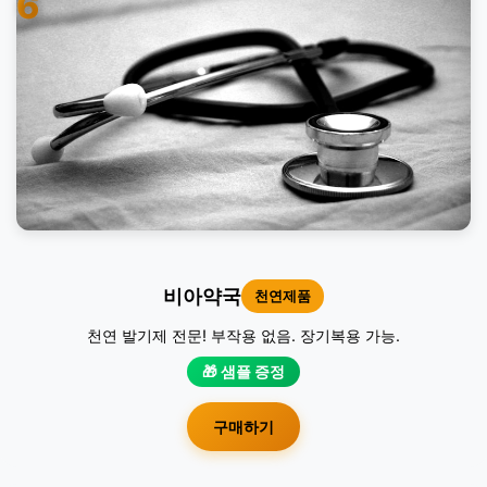
6
비아약국
천연제품
천연 발기제 전문! 부작용 없음. 장기복용 가능.
🎁 샘플 증정
구매하기