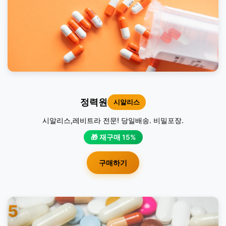
정력원
시알리스
시알리스,레비트라 전문! 당일배송. 비밀포장.
🎁 재구매 15%
구매하기
5