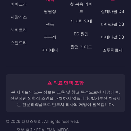
💊 약물 정보
🇰🇷 국산 제
📚 가이드
🔍 데이터베이
네릭
스
비아그라
첫 복용 가이
팔팔정
드
실데나필 DB
시알리스
제네릭 안내
센돔
타다라필 DB
레비트라
ED 원인
구구정
바데나필 DB
스텐드라
완전 가이드
자이데나
조루치료제
⚠️ 의료 면책 조항
본 사이트의 모든 정보는 교육 및 참고 목적으로만 제공되며,
전문적인 의학적 조언을 대체하지 않습니다. 발기부전 치료제
는 전문의약품으로 반드시 의사의 처방이 필요합니다.
© 2026 러브스토리. All rights reserved.