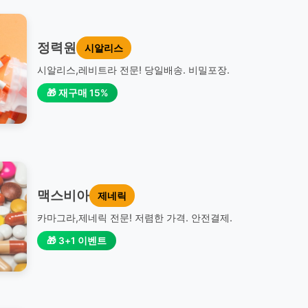
정력원
시알리스
시알리스,레비트라 전문! 당일배송. 비밀포장.
🎁 재구매 15%
맥스비아
제네릭
카마그라,제네릭 전문! 저렴한 가격. 안전결제.
🎁 3+1 이벤트