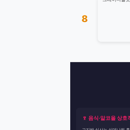
8
🍷 음식·알코올 상호
고지방 식사는 실데나필 흡