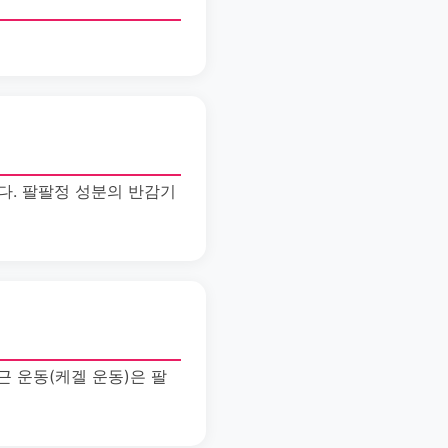
다. 팔팔정 성분의 반감기
 운동(케겔 운동)은 팔