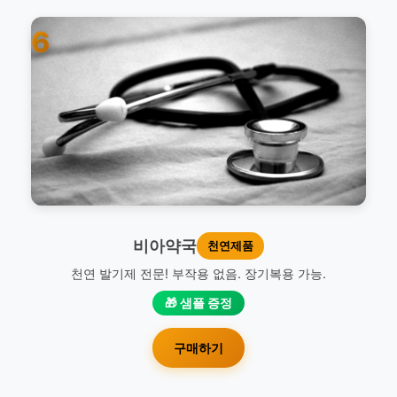
6
비아약국
천연제품
천연 발기제 전문! 부작용 없음. 장기복용 가능.
🎁 샘플 증정
구매하기