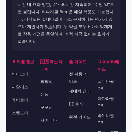
시간 내 효과 발현, 24~36시간 지속되어 "주말 약"으
로 불립니다. 타다라필 5mg은 매일 복용도 가능합니
다. 강직도는 실데나필이 다소 우세하다는 평가가 있
으나 개인차가 있습니다. 두 약물 모두 PDE5 억제제
로 작용 기전은 동일하며, 성적 자극 없이는 효과가
없습니다.
💊 약물 정보
🇰🇷 국산 제
📚 가이드
🔍 데이터베
네릭
이스
비아그라
첫 복용 가
팔팔정
이드
실데나필
시알리스
DB
제네릭 안내
센돔
타다라필
레비트라
ED 원인
DB
구구정
스텐드라
바데나필
완전 가이드
자이데나
DB