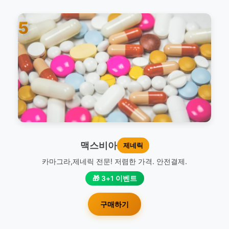
5
맥스비아
제네릭
카마그라,제네릭 전문! 저렴한 가격. 안전결제.
🎁 3+1 이벤트
구매하기