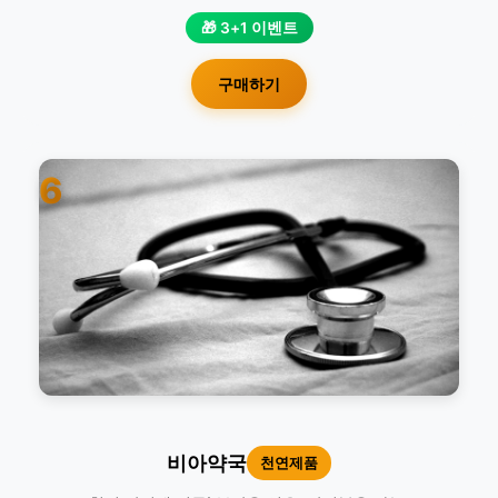
🎁 3+1 이벤트
구매하기
6
비아약국
천연제품