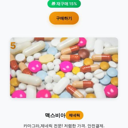
🎁 재구매 15%
구매하기
5
맥스비아
제네릭
카마그라,제네릭 전문! 저렴한 가격. 안전결제.