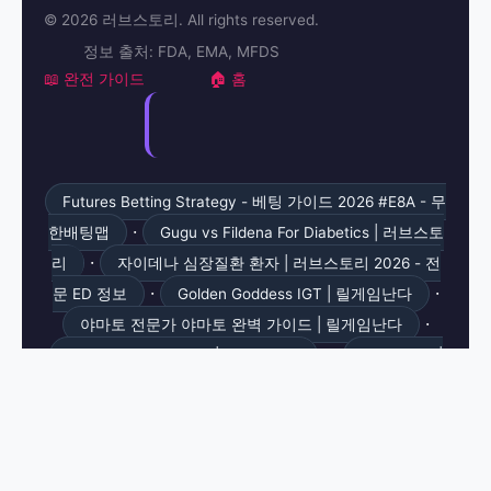
© 2026 러브스토리. All rights reserved.
정보 출처: FDA, EMA, MFDS
📖 완전 가이드
🏠 홈
Futures Betting Strategy - 베팅 가이드 2026 #E8A - 무
·
한배팅맵
Gugu vs Fildena For Diabetics | 러브스토
·
리
자이데나 심장질환 환자 | 러브스토리 2026 - 전
·
·
문 ED 정보
Golden Goddess IGT | 릴게임난다
·
야마토 전문가 야마토 완벽 가이드 | 릴게임난다
· ·
Crypto Gold PG Soft | 릴게임난다
룰렛 팁 38 |
2026 완벽 가이드 - 홀덤마스터
아바나필 일반결과 -
·
비아센터
Game Guide 176 | 카지노 가이드 | 카지노
·
월드
Casino News 135 | 카지노 가이드 | 카지노월
·
·
드
Gigapop AvatarUX | 릴게임난다
21 Oclock