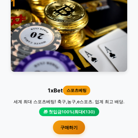
1
1xBet
스포츠베팅
세계 최대 스포츠베팅! 축구,농구,e스포츠. 업계 최고 배당.
🎁 첫입금100%(최대€130)
구매하기