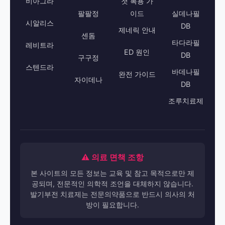
비아그라
첫 복용 가
팔팔정
이드
실데나필
시알리스
DB
제네릭 안내
센돔
타다라필
레비트라
ED 원인
DB
구구정
스텐드라
바데나필
완전 가이드
자이데나
DB
조루치료제
⚠️ 의료 면책 조항
본 사이트의 모든 정보는 교육 및 참고 목적으로만 제
공되며, 전문적인 의학적 조언을 대체하지 않습니다.
발기부전 치료제는 전문의약품으로 반드시 의사의 처
방이 필요합니다.