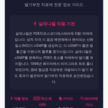
발기부전 치료제 전문 정보 가이드
💊 실데나필 작용 기전
실데나필은 PDE5(포스포디에스테라제 5형) 억제제
입니다. 성적 자극 시 음경 해면체에서 분비되는 산화
질소(NO)가 cGMP를 생성하고, 이 cGMP가 혈관 평
활근을 이완시켜 혈류를 증가시킵니다. 실데나필은
cGMP를 분해하는 PDE5 효소를 억제하여 발기를 유
지합니다. 1998년 화이자에서 비아그라로 최초 출시
되었으며, 원래 협심증 치료제로 개발되다가 발기 유
도 효과가 발견되어 발기부전 치료제로 승인받았습니
다.
💊 약물 정보
🇰🇷 국산 제
📚 가이드
🔍 데이터베
네릭
이스