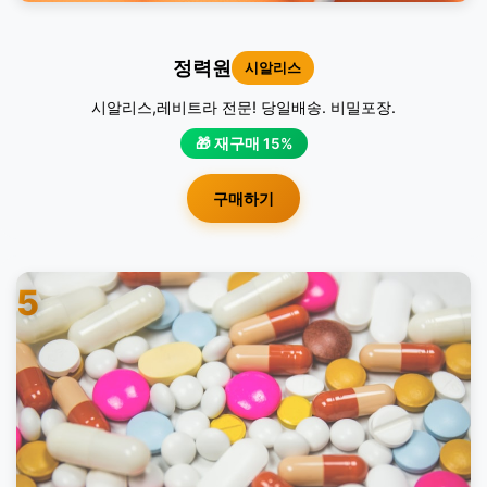
정력원
시알리스
시알리스,레비트라 전문! 당일배송. 비밀포장.
🎁 재구매 15%
구매하기
5