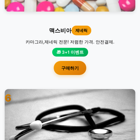
맥스비아
제네릭
카마그라,제네릭 전문! 저렴한 가격. 안전결제.
🎁 3+1 이벤트
구매하기
6