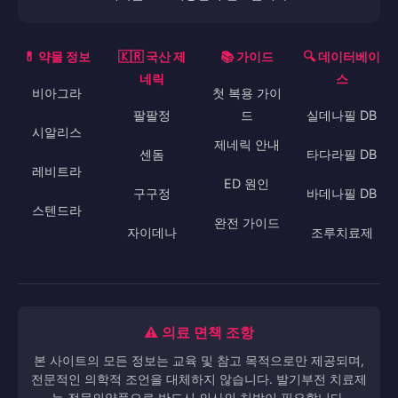
💊 약물 정보
🇰🇷 국산 제
📚 가이드
🔍 데이터베이
네릭
스
비아그라
첫 복용 가이
팔팔정
드
실데나필 DB
시알리스
제네릭 안내
센돔
타다라필 DB
레비트라
ED 원인
구구정
바데나필 DB
스텐드라
완전 가이드
자이데나
조루치료제
⚠️ 의료 면책 조항
본 사이트의 모든 정보는 교육 및 참고 목적으로만 제공되며,
전문적인 의학적 조언을 대체하지 않습니다. 발기부전 치료제