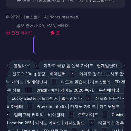
는 전문의약품으로 반드시 의사의 처방이 필요합니다.
© 2026 러브스토리. All rights reserved.
정보 출처: FDA, EMA, MFDS
📖 완전 가이드
🏠 홈
·
·
·
홀덤나우
야마토 극강 팁 완벽 가이드 | 릴게임난다
·
센포스 10mg 용량 - 비아센터
야마토 왕초보 노하우 완
·
벽 가이드 | 릴게임난다
타오르 필요시 | 러브스토리 - ED 전
· ·
문 정보
Brazil - 베팅 가이드 2026 #67D - 무한배팅맵
·
Lucky Easter 레드타이거 | 릴게임난다
센포스 운동전 -
·
비아센터
Provider Info 98 | 카지노 가이드 | 카지노월드
·
·
·
말레그라 커피와 - 비아센터
로또사이트
Casino
·
Location 285 | 카지노 가이드 | 카지노월드
타달리스 전후
·
·