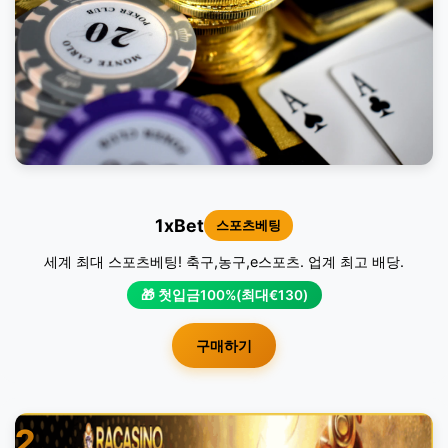
1xBet
스포츠베팅
세계 최대 스포츠베팅! 축구,농구,e스포츠. 업계 최고 배당.
🎁 첫입금100%(최대€130)
구매하기
2