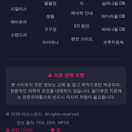
팔팔정
드
실데나필 DB
시알리스
제네릭 안내
센돔
타다라필 DB
레비트라
ED 원인
구구정
바데나필 DB
스텐드라
완전 가이드
자이데나
조루치료제
⚠️ 의료 면책 조항
본 사이트의 모든 정보는 교육 및 참고 목적으로만 제공되며,
전문적인 의학적 조언을 대체하지 않습니다. 발기부전 치료제
는 전문의약품으로 반드시 의사의 처방이 필요합니다.
© 2026 러브스토리. All rights reserved.
정보 출처: FDA, EMA, MFDS
📖 완전 가이드
🏠 홈