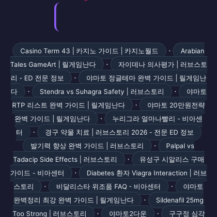
·
Casino Term 43 | 카지노 가이드 | 카지노월드
Arabian
·
Tales GameArt | 릴게임난다
자이데나 의사평가 | 러브스토
·
리 - ED 전문 정보
야마토 정글테마 완벽 가이드 | 릴게임난
·
·
다
Stendra vs Suhagra Safety | 러브스토리
야마토
·
RTP 리스트 완벽 가이드 | 릴게임난다
야마토 20만원전략
·
완벽 가이드 | 릴게임난다
누리그라 얼마나빨리 - 비아센
·
터
경구 약물 치료 | 러브스토리 2026 - 전문 ED 정보
·
발기력 향상 완벽 가이드 | 러브스토리
Palpal vs
·
Tadacip Side Effects | 러브스토리
유성구 시알리스 구매
·
가이드 - 비아센터
Diabetes 환자 Viagra Interaction | 러브
·
·
스토리
비달리스타 위조품 FAQ - 비아센터
야마토
·
완벽정리 최강 완벽 가이드 | 릴게임난다
Sildenafil 25mg
·
·
Too Strong | 러브스토리
야마토2다운
구구정 심각