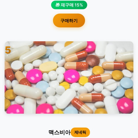
🎁 재구매 15%
구매하기
5
맥스비아
제네릭