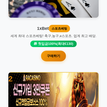
1xBet
스포츠베팅
세계 최대 스포츠베팅! 축구,농구,e스포츠. 업계 최고 배당.
🎁 첫입금100%(최대€130)
구매하기
2