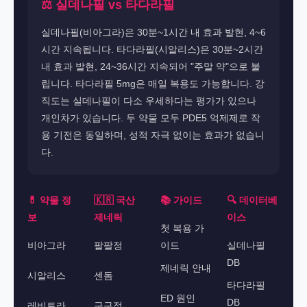
⚖️ 실데나필 vs 타다라필
실데나필(비아그라)은 30분~1시간 내 효과 발현, 4~6
시간 지속됩니다. 타다라필(시알리스)은 30분~2시간
내 효과 발현, 24~36시간 지속되어 "주말 약"으로 불
립니다. 타다라필 5mg은 매일 복용도 가능합니다. 강
직도는 실데나필이 다소 우세하다는 평가가 있으나
개인차가 있습니다. 두 약물 모두 PDE5 억제제로 작
용 기전은 동일하며, 성적 자극 없이는 효과가 없습니
다.
💊 약물 정
🇰🇷 국산
📚 가이드
🔍 데이터베
보
제네릭
이스
첫 복용 가
비아그라
팔팔정
이드
실데나필
DB
제네릭 안내
시알리스
센돔
타다라필
ED 원인
DB
레비트라
구구정