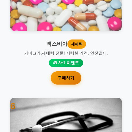
맥스비아
제네릭
카마그라,제네릭 전문! 저렴한 가격. 안전결제.
🎁 3+1 이벤트
구매하기
6