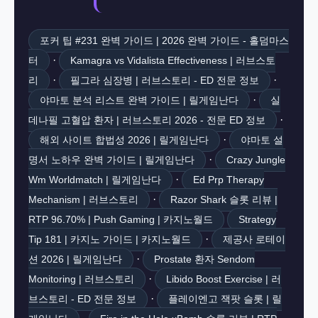
포커 팁 #231 완벽 가이드 | 2026 완벽 가이드 - 홀덤마스
·
터
Kamagra vs Vidalista Effectiveness | 러브스토
·
·
리
필그라 심장병 | 러브스토리 - ED 전문 정보
·
야마토 분석 리스트 완벽 가이드 | 릴게임난다
실
·
데나필 고혈압 환자 | 러브스토리 2026 - 전문 ED 정보
·
해외 사이트 합법성 2026 | 릴게임난다
야마토 설
·
명서 노하우 완벽 가이드 | 릴게임난다
Crazy Jungle
·
Wm Worldmatch | 릴게임난다
Ed Prp Therapy
·
Mechanism | 러브스토리
Razor Shark 슬롯 리뷰 |
RTP 96.70% | Push Gaming | 카지노월드
Strategy
·
Tip 181 | 카지노 가이드 | 카지노월드
제공사 로테이
·
션 2026 | 릴게임난다
Prostate 환자 Sendom
·
Monitoring | 러브스토리
Libido Boost Exercise | 러
·
브스토리 - ED 전문 정보
플레이엔고 잭팟 슬롯 | 릴