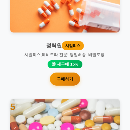
정력원
시알리스
시알리스,레비트라 전문! 당일배송. 비밀포장.
🎁 재구매 15%
구매하기
5