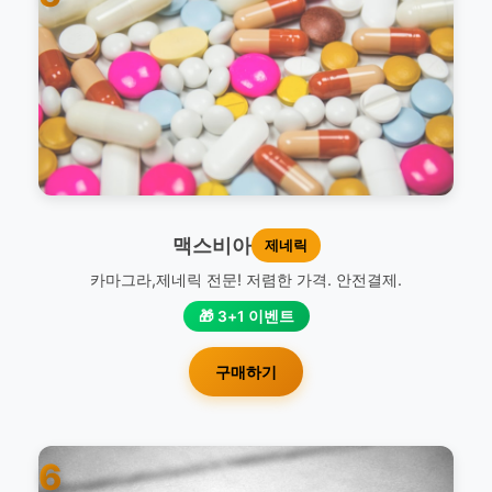
맥스비아
제네릭
카마그라,제네릭 전문! 저렴한 가격. 안전결제.
🎁 3+1 이벤트
구매하기
6