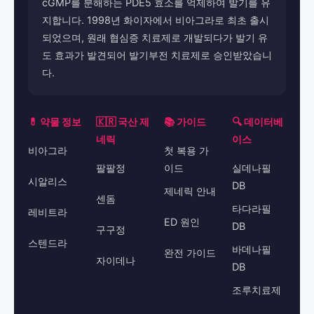
cGMP를 분해하는 PDE5 효소를 억제하여 발기를 유
지합니다. 1998년 화이자에서 비아그라로 최초 출시
되었으며, 원래 협심증 치료제로 개발되다가 발기 유
도 효과가 발견되어 발기부전 치료제로 승인받았습니
다.
💊 약물 정보
🇰🇷 국산 제
📚 가이드
🔍 데이터베
네릭
이스
비아그라
첫 복용 가
팔팔정
이드
실데나필
시알리스
DB
제네릭 안내
센돔
타다라필
레비트라
ED 원인
DB
구구정
스텐드라
바데나필
완전 가이드
자이데나
DB
조루치료제