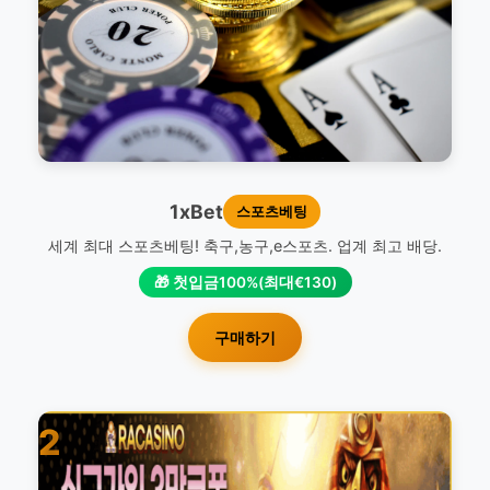
1xBet
스포츠베팅
세계 최대 스포츠베팅! 축구,농구,e스포츠. 업계 최고 배당.
🎁 첫입금100%(최대€130)
구매하기
2