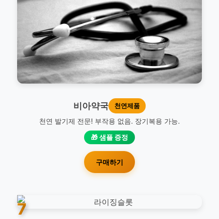
비아약국
천연제품
천연 발기제 전문! 부작용 없음. 장기복용 가능.
🎁 샘플 증정
구매하기
7