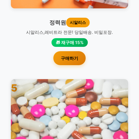
정력원
시알리스
시알리스,레비트라 전문! 당일배송. 비밀포장.
🎁 재구매 15%
구매하기
5