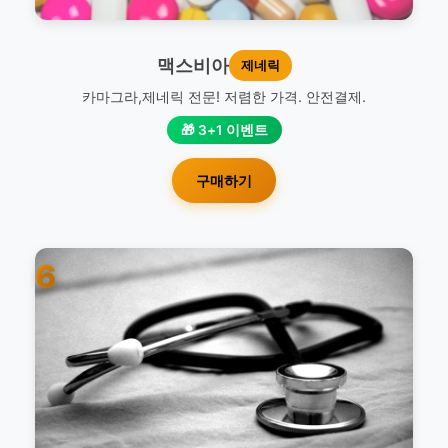
맥스비아
제네릭
카마그라,제네릭 전문! 저렴한 가격. 안전결제.
🎁 3+1 이벤트
구매하기
6