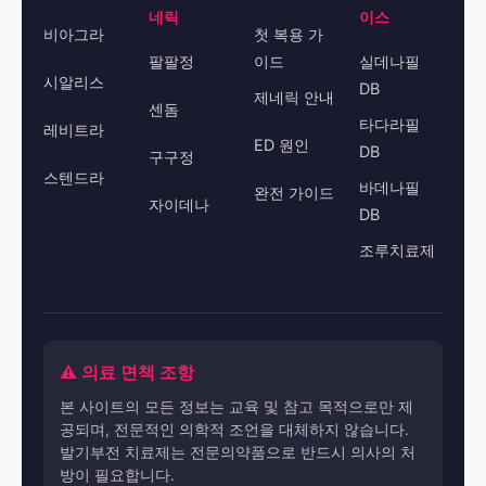
네릭
이스
비아그라
첫 복용 가
팔팔정
이드
실데나필
시알리스
DB
제네릭 안내
센돔
타다라필
레비트라
ED 원인
DB
구구정
스텐드라
바데나필
완전 가이드
자이데나
DB
조루치료제
⚠️ 의료 면책 조항
본 사이트의 모든 정보는 교육 및 참고 목적으로만 제
공되며, 전문적인 의학적 조언을 대체하지 않습니다.
발기부전 치료제는 전문의약품으로 반드시 의사의 처
방이 필요합니다.