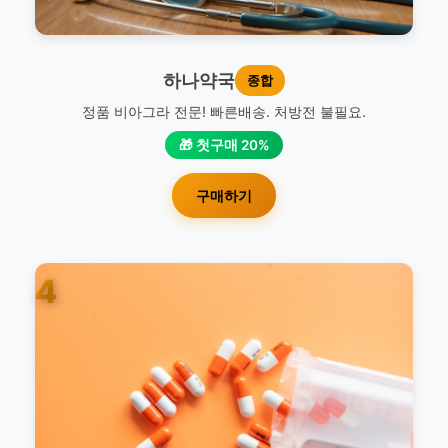
하나약국
종합
정품 비아그라 전문! 빠른배송. 처방전 불필요.
🎁 첫구매 20%
구매하기
4