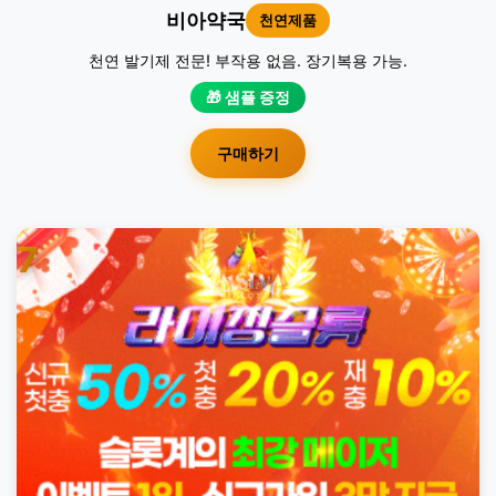
비아약국
천연제품
천연 발기제 전문! 부작용 없음. 장기복용 가능.
🎁 샘플 증정
구매하기
7