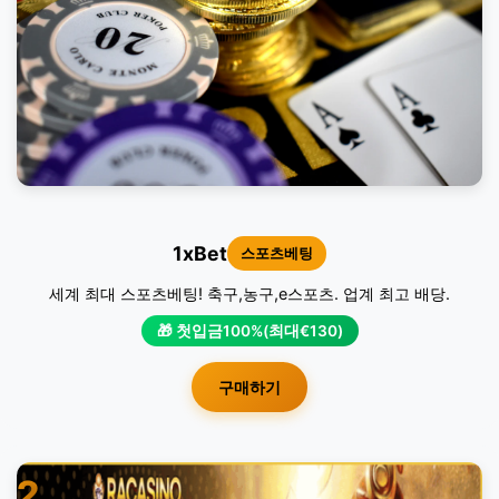
1xBet
스포츠베팅
세계 최대 스포츠베팅! 축구,농구,e스포츠. 업계 최고 배당.
🎁 첫입금100%(최대€130)
구매하기
2