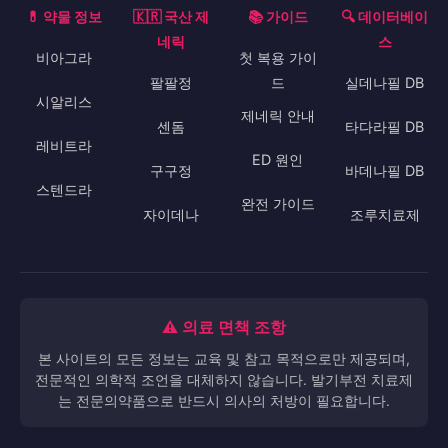
💊 약물 정보
🇰🇷 국산 제
📚 가이드
🔍 데이터베이
네릭
스
비아그라
첫 복용 가이
팔팔정
드
실데나필 DB
시알리스
제네릭 안내
센돔
타다라필 DB
레비트라
ED 원인
구구정
바데나필 DB
스텐드라
완전 가이드
자이데나
조루치료제
⚠️ 의료 면책 조항
본 사이트의 모든 정보는 교육 및 참고 목적으로만 제공되며,
전문적인 의학적 조언을 대체하지 않습니다. 발기부전 치료제
는 전문의약품으로 반드시 의사의 처방이 필요합니다.