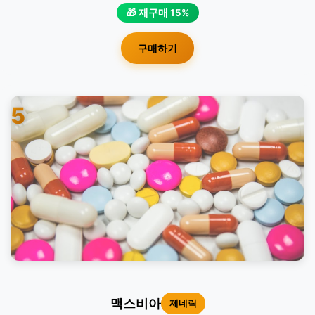
🎁 재구매 15%
구매하기
5
맥스비아
제네릭