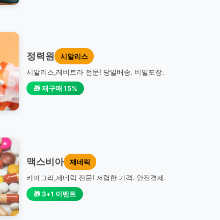
정력원
시알리스
시알리스,레비트라 전문! 당일배송. 비밀포장.
🎁 재구매 15%
맥스비아
제네릭
카마그라,제네릭 전문! 저렴한 가격. 안전결제.
🎁 3+1 이벤트