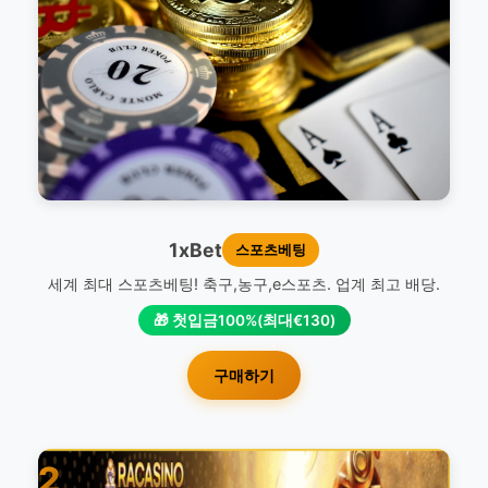
1xBet
스포츠베팅
세계 최대 스포츠베팅! 축구,농구,e스포츠. 업계 최고 배당.
🎁 첫입금100%(최대€130)
구매하기
2