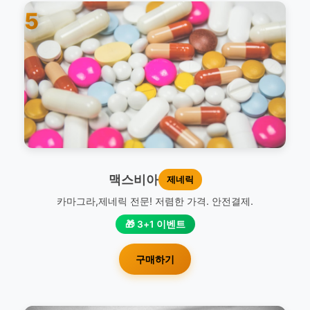
5
맥스비아
제네릭
카마그라,제네릭 전문! 저렴한 가격. 안전결제.
🎁 3+1 이벤트
구매하기