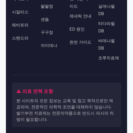
팔팔정
이드
실데나필
시알리스
DB
제네릭 안내
센돔
타다라필
레비트라
ED 원인
DB
구구정
스텐드라
바데나필
완전 가이드
자이데나
DB
조루치료제
⚠️ 의료 면책 조항
본 사이트의 모든 정보는 교육 및 참고 목적으로만 제
공되며, 전문적인 의학적 조언을 대체하지 않습니다.
발기부전 치료제는 전문의약품으로 반드시 의사의 처
방이 필요합니다.