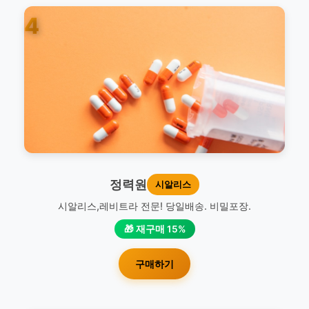
4
정력원
시알리스
시알리스,레비트라 전문! 당일배송. 비밀포장.
🎁 재구매 15%
구매하기