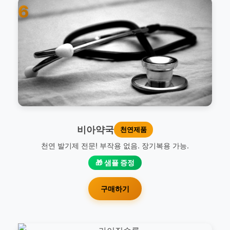
6
비아약국
천연제품
천연 발기제 전문! 부작용 없음. 장기복용 가능.
🎁 샘플 증정
구매하기