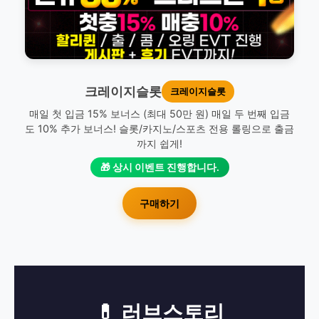
크레이지슬롯
크레이지슬롯
매일 첫 입금 15% 보너스 (최대 50만 원) 매일 두 번째 입금
도 10% 추가 보너스! 슬롯/카지노/스포츠 전용 롤링으로 출금
까지 쉽게!
🎁 상시 이벤트 진행합니다.
구매하기
💊 러브스토리