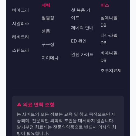
네릭
이스
비아그라
첫 복용 가
팔팔정
이드
실데나필
시알리스
DB
제네릭 안내
센돔
타다라필
레비트라
ED 원인
DB
구구정
스텐드라
바데나필
완전 가이드
자이데나
DB
조루치료제
⚠️ 의료 면책 조항
본 사이트의 모든 정보는 교육 및 참고 목적으로만 제
공되며, 전문적인 의학적 조언을 대체하지 않습니다.
발기부전 치료제는 전문의약품으로 반드시 의사의 처
방이 필요합니다.