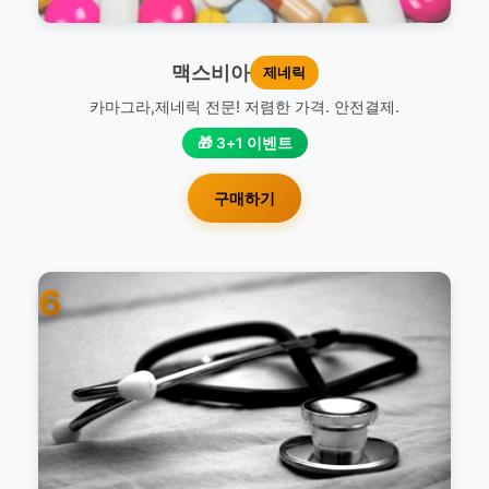
맥스비아
제네릭
카마그라,제네릭 전문! 저렴한 가격. 안전결제.
🎁 3+1 이벤트
구매하기
6