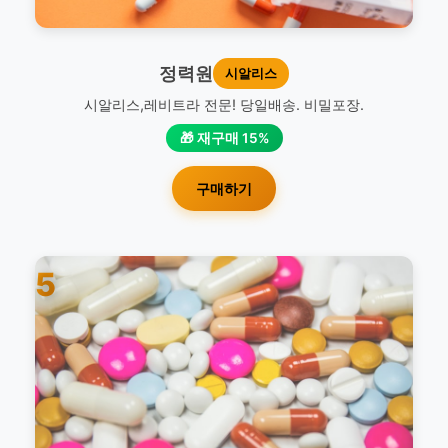
정력원
시알리스
시알리스,레비트라 전문! 당일배송. 비밀포장.
🎁 재구매 15%
구매하기
5