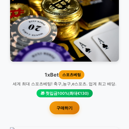
1xBet
스포츠베팅
세계 최대 스포츠베팅! 축구,농구,e스포츠. 업계 최고 배당.
🎁 첫입금100%(최대€130)
구매하기