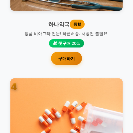
하나약국
종합
정품 비아그라 전문! 빠른배송. 처방전 불필요.
🎁 첫구매 20%
구매하기
4