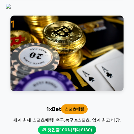
1
1xBet
스포츠베팅
세계 최대 스포츠베팅! 축구,농구,e스포츠. 업계 최고 배당.
🎁 첫입금100%(최대€130)