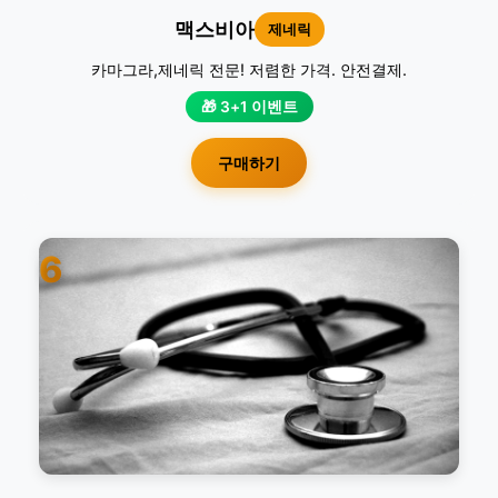
맥스비아
제네릭
카마그라,제네릭 전문! 저렴한 가격. 안전결제.
🎁 3+1 이벤트
구매하기
6