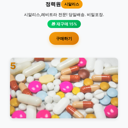
정력원
시알리스
시알리스,레비트라 전문! 당일배송. 비밀포장.
🎁 재구매 15%
구매하기
5