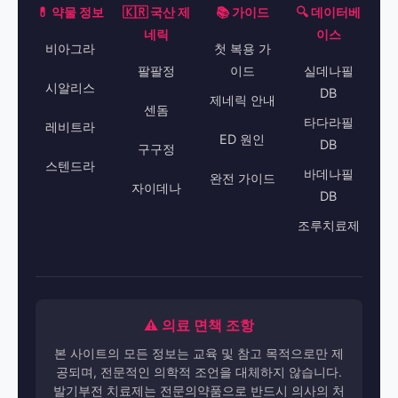
💊 약물 정보
🇰🇷 국산 제
📚 가이드
🔍 데이터베
네릭
이스
비아그라
첫 복용 가
팔팔정
이드
실데나필
시알리스
DB
제네릭 안내
센돔
타다라필
레비트라
ED 원인
DB
구구정
스텐드라
바데나필
완전 가이드
자이데나
DB
조루치료제
⚠️ 의료 면책 조항
본 사이트의 모든 정보는 교육 및 참고 목적으로만 제
공되며, 전문적인 의학적 조언을 대체하지 않습니다.
발기부전 치료제는 전문의약품으로 반드시 의사의 처