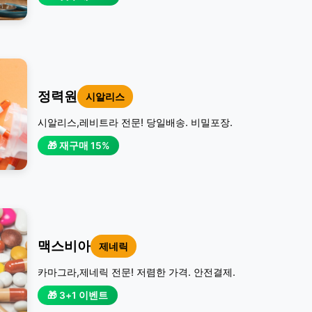
정력원
시알리스
시알리스,레비트라 전문! 당일배송. 비밀포장.
🎁 재구매 15%
맥스비아
제네릭
카마그라,제네릭 전문! 저렴한 가격. 안전결제.
🎁 3+1 이벤트