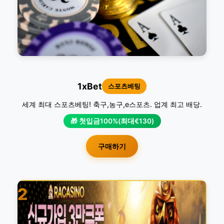
1xBet
스포츠베팅
세계 최대 스포츠베팅! 축구,농구,e스포츠. 업계 최고 배당.
🎁 첫입금100%(최대€130)
구매하기
2