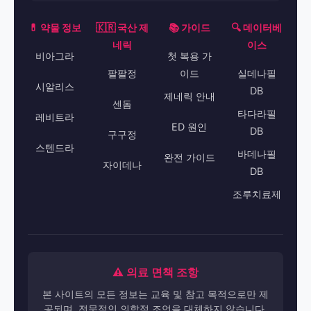
💊 약물 정보
🇰🇷 국산 제
📚 가이드
🔍 데이터베
네릭
이스
비아그라
첫 복용 가
팔팔정
이드
실데나필
시알리스
DB
제네릭 안내
센돔
타다라필
레비트라
ED 원인
DB
구구정
스텐드라
바데나필
완전 가이드
자이데나
DB
조루치료제
⚠️ 의료 면책 조항
본 사이트의 모든 정보는 교육 및 참고 목적으로만 제
공되며, 전문적인 의학적 조언을 대체하지 않습니다.