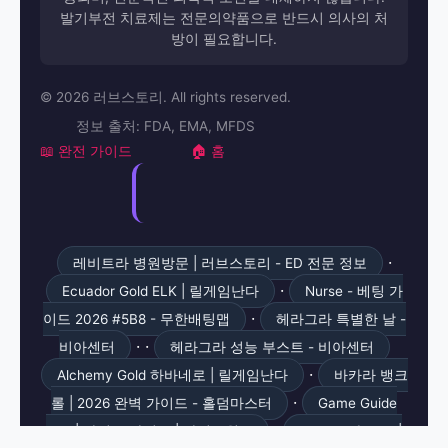
발기부전 치료제는 전문의약품으로 반드시 의사의 처
방이 필요합니다.
© 2026 러브스토리. All rights reserved.
정보 출처: FDA, EMA, MFDS
📖 완전 가이드
🏠 홈
·
레비트라 병원방문 | 러브스토리 - ED 전문 정보
·
Ecuador Gold ELK | 릴게임난다
Nurse - 베팅 가
·
이드 2026 #5B8 - 무한배팅맵
헤라그라 특별한 날 -
· ·
비아센터
헤라그라 성능 부스트 - 비아센터
·
Alchemy Gold 하바네로 | 릴게임난다
바카라 뱅크
·
롤 | 2026 완벽 가이드 - 홀덤마스터
Game Guide
·
499 | 카지노 가이드 | 카지노월드
Bonus Info 126 |