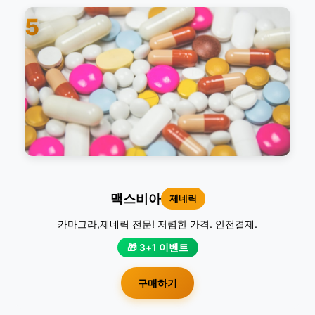
5
맥스비아
제네릭
카마그라,제네릭 전문! 저렴한 가격. 안전결제.
🎁 3+1 이벤트
구매하기