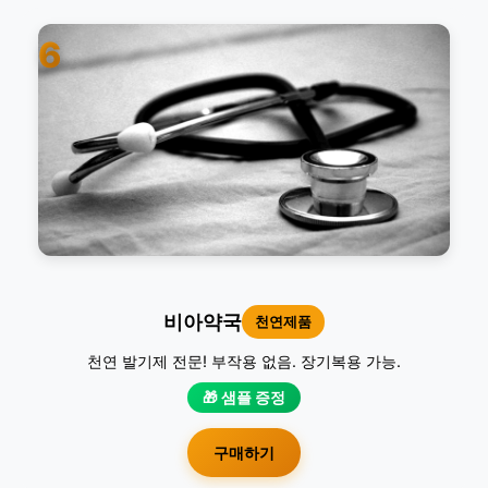
6
비아약국
천연제품
천연 발기제 전문! 부작용 없음. 장기복용 가능.
🎁 샘플 증정
구매하기