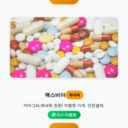
5
맥스비아
제네릭
카마그라,제네릭 전문! 저렴한 가격. 안전결제.
🎁 3+1 이벤트