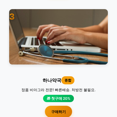
3
하나약국
종합
정품 비아그라 전문! 빠른배송. 처방전 불필요.
🎁 첫구매 20%
구매하기