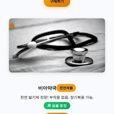
구매하기
6
비아약국
천연제품
천연 발기제 전문! 부작용 없음. 장기복용 가능.
🎁 샘플 증정