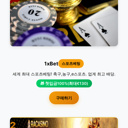
1xBet
스포츠베팅
세계 최대 스포츠베팅! 축구,농구,e스포츠. 업계 최고 배당.
🎁 첫입금100%(최대€130)
구매하기
2