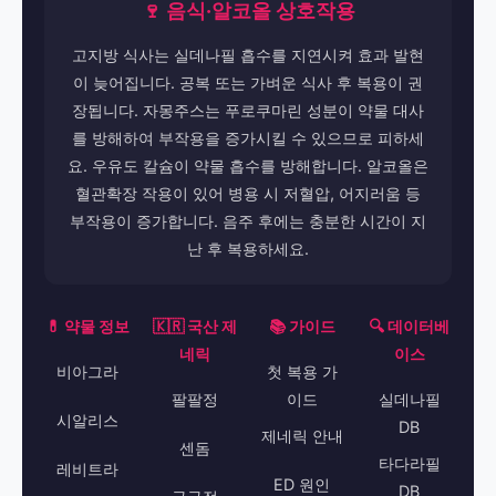
🍷 음식·알코올 상호작용
고지방 식사는 실데나필 흡수를 지연시켜 효과 발현
이 늦어집니다. 공복 또는 가벼운 식사 후 복용이 권
장됩니다. 자몽주스는 푸로쿠마린 성분이 약물 대사
를 방해하여 부작용을 증가시킬 수 있으므로 피하세
요. 우유도 칼슘이 약물 흡수를 방해합니다. 알코올은
혈관확장 작용이 있어 병용 시 저혈압, 어지러움 등
부작용이 증가합니다. 음주 후에는 충분한 시간이 지
난 후 복용하세요.
💊 약물 정보
🇰🇷 국산 제
📚 가이드
🔍 데이터베
네릭
이스
비아그라
첫 복용 가
팔팔정
이드
실데나필
시알리스
DB
제네릭 안내
센돔
타다라필
레비트라
ED 원인
DB