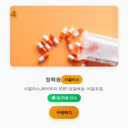
4
정력원
시알리스
시알리스,레비트라 전문! 당일배송. 비밀포장.
🎁 재구매 15%
구매하기