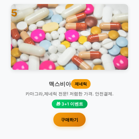
5
맥스비아
제네릭
카마그라,제네릭 전문! 저렴한 가격. 안전결제.
🎁 3+1 이벤트
구매하기