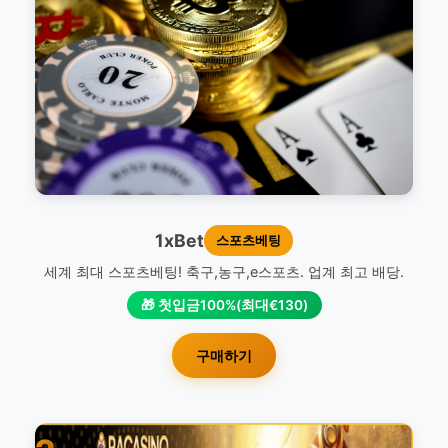
1xBet
스포츠베팅
세계 최대 스포츠베팅! 축구,농구,e스포츠. 업계 최고 배당.
🎁 첫입금100%(최대€130)
구매하기