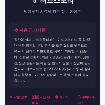
💊 러브스토리
발기부전 치료제 전문 정보 가이드
🚫 복용 금기사항
질산염 제제(니트로글리세린, 이소소르비드 등)와 절
대 병용 금지입니다. 두 약물 모두 혈압을 낮추므로
병용 시 급격한 저혈압으로 생명이 위험할 수 있습니
다. 심혈관 질환자, 최근 뇌졸중/심근경색 환자, 심한
간/신장 질환자는 복용 전 반드시 전문의 상담이 필요
합니다. 리토나비르 등 CYP3A4 억제제 복용 시 실데
나필 혈중농도가 크게 상승하므로 용량 조절이 필요
합니다.
💊 약물 정보
🇰🇷 국산 제
📚 가이드
🔍 데이터베
네릭
이스