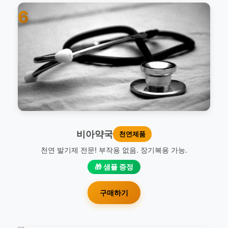
6
비아약국
천연제품
천연 발기제 전문! 부작용 없음. 장기복용 가능.
🎁 샘플 증정
구매하기