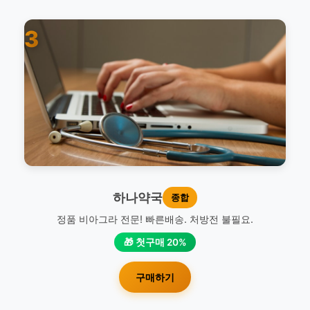
3
하나약국
종합
정품 비아그라 전문! 빠른배송. 처방전 불필요.
🎁 첫구매 20%
구매하기