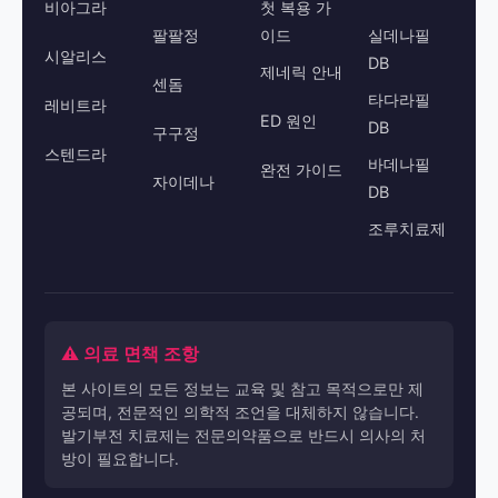
비아그라
첫 복용 가
팔팔정
이드
실데나필
시알리스
DB
제네릭 안내
센돔
타다라필
레비트라
ED 원인
DB
구구정
스텐드라
바데나필
완전 가이드
자이데나
DB
조루치료제
⚠️ 의료 면책 조항
본 사이트의 모든 정보는 교육 및 참고 목적으로만 제
공되며, 전문적인 의학적 조언을 대체하지 않습니다.
발기부전 치료제는 전문의약품으로 반드시 의사의 처
방이 필요합니다.