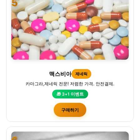
5
맥스비아
제네릭
카마그라,제네릭 전문! 저렴한 가격. 안전결제.
🎁 3+1 이벤트
구매하기