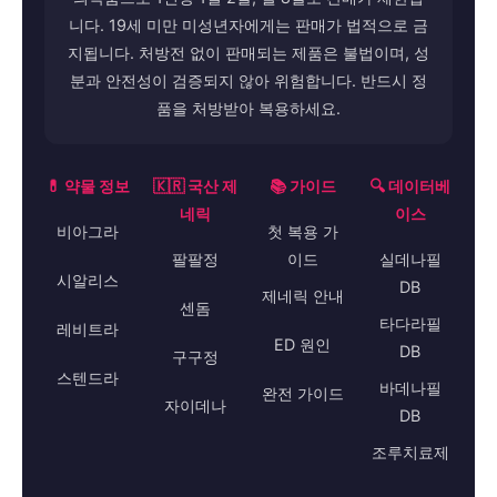
니다. 19세 미만 미성년자에게는 판매가 법적으로 금
지됩니다. 처방전 없이 판매되는 제품은 불법이며, 성
분과 안전성이 검증되지 않아 위험합니다. 반드시 정
품을 처방받아 복용하세요.
💊 약물 정보
🇰🇷 국산 제
📚 가이드
🔍 데이터베
네릭
이스
비아그라
첫 복용 가
팔팔정
이드
실데나필
시알리스
DB
제네릭 안내
센돔
타다라필
레비트라
ED 원인
DB
구구정
스텐드라
바데나필
완전 가이드
자이데나
DB
조루치료제