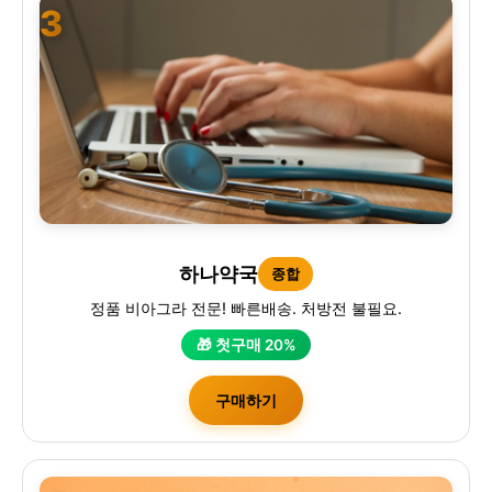
3
하나약국
종합
정품 비아그라 전문! 빠른배송. 처방전 불필요.
🎁 첫구매 20%
구매하기