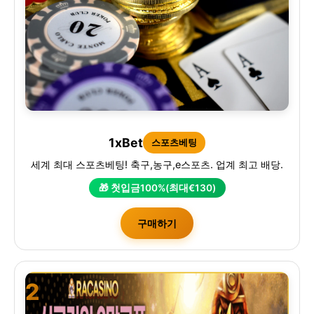
1xBet
스포츠베팅
세계 최대 스포츠베팅! 축구,농구,e스포츠. 업계 최고 배당.
🎁 첫입금100%(최대€130)
구매하기
2