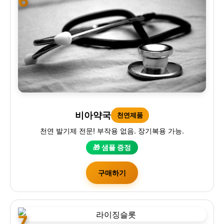
6
비아약국
천연제품
천연 발기제 전문! 부작용 없음. 장기복용 가능.
🎁 샘플 증정
구매하기
7