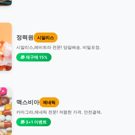
정력원
시알리스
시알리스,레비트라 전문! 당일배송. 비밀포장.
🎁 재구매 15%
맥스비아
제네릭
카마그라,제네릭 전문! 저렴한 가격. 안전결제.
🎁 3+1 이벤트