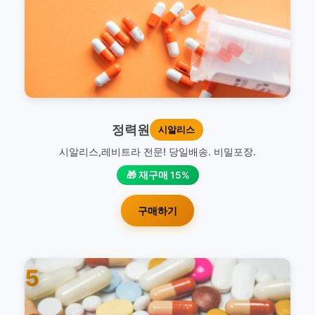
정력원
시알리스
시알리스,레비트라 전문! 당일배송. 비밀포장.
🎁 재구매 15%
구매하기
5