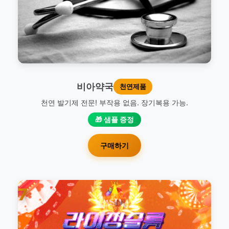
비아약국
천연제품
천연 발기제 전문! 부작용 없음. 장기복용 가능.
🎁 샘플 증정
구매하기
7