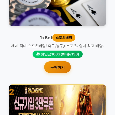
1xBet
스포츠베팅
세계 최대 스포츠베팅! 축구,농구,e스포츠. 업계 최고 배당.
🎁 첫입금100%(최대€130)
구매하기
2