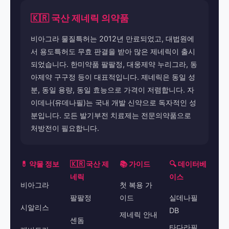
🇰🇷 국산 제네릭 의약품
비아그라 물질특허는 2012년 만료되었고, 대법원에
서 용도특허도 무효 판결을 받아 많은 제네릭이 출시
되었습니다. 한미약품 팔팔정, 대웅제약 누리그라, 동
아제약 구구정 등이 대표적입니다. 제네릭은 동일 성
분, 동일 용량, 동일 효능으로 가격이 저렴합니다. 자
이데나(유데나필)는 국내 개발 신약으로 독자적인 성
분입니다. 모든 발기부전 치료제는 전문의약품으로
처방전이 필요합니다.
💊 약물 정보
🇰🇷 국산 제
📚 가이드
🔍 데이터베
네릭
이스
비아그라
첫 복용 가
팔팔정
이드
실데나필
시알리스
DB
제네릭 안내
센돔
타다라필