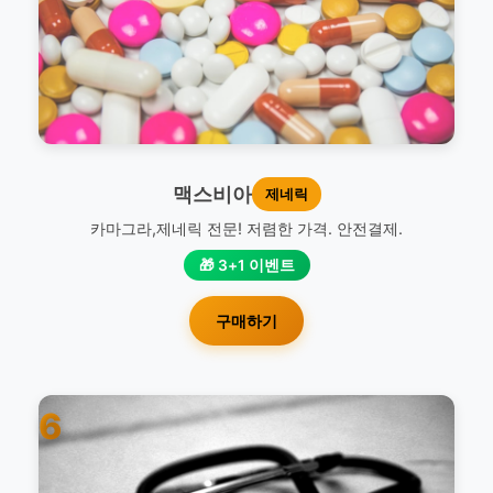
맥스비아
제네릭
카마그라,제네릭 전문! 저렴한 가격. 안전결제.
🎁 3+1 이벤트
구매하기
6