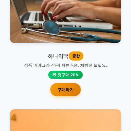
하나약국
종합
정품 비아그라 전문! 빠른배송. 처방전 불필요.
🎁 첫구매 20%
구매하기
4