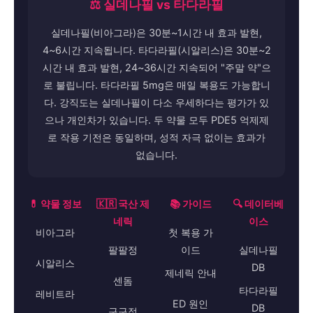
⚖️ 실데나필 vs 타다라필
실데나필(비아그라)은 30분~1시간 내 효과 발현,
4~6시간 지속됩니다. 타다라필(시알리스)은 30분~2
시간 내 효과 발현, 24~36시간 지속되어 "주말 약"으
로 불립니다. 타다라필 5mg은 매일 복용도 가능합니
다. 강직도는 실데나필이 다소 우세하다는 평가가 있
으나 개인차가 있습니다. 두 약물 모두 PDE5 억제제
로 작용 기전은 동일하며, 성적 자극 없이는 효과가
없습니다.
💊 약물 정보
🇰🇷 국산 제
📚 가이드
🔍 데이터베
네릭
이스
비아그라
첫 복용 가
팔팔정
이드
실데나필
시알리스
DB
제네릭 안내
센돔
타다라필
레비트라
ED 원인
DB
구구정