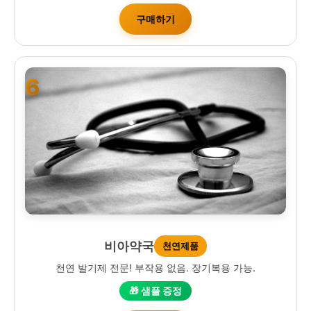
구매하기
6
비아약국
천연제품
천연 발기제 전문! 부작용 없음. 장기복용 가능.
🎁 샘플 증정