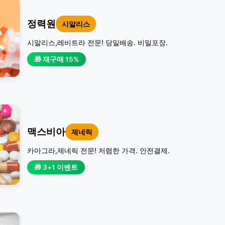
정력원
시알리스
시알리스,레비트라 전문! 당일배송. 비밀포장.
🎁 재구매 15%
맥스비아
제네릭
카마그라,제네릭 전문! 저렴한 가격. 안전결제.
🎁 3+1 이벤트