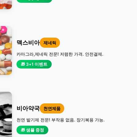
맥스비아
제네릭
카마그라,제네릭 전문! 저렴한 가격. 안전결제.
🎁 3+1 이벤트
비아약국
천연제품
천연 발기제 전문! 부작용 없음. 장기복용 가능.
🎁 샘플 증정