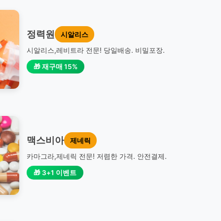
정력원
시알리스
시알리스,레비트라 전문! 당일배송. 비밀포장.
🎁 재구매 15%
맥스비아
제네릭
카마그라,제네릭 전문! 저렴한 가격. 안전결제.
🎁 3+1 이벤트