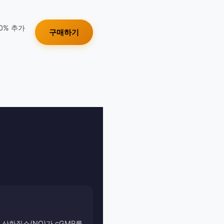
10% 추가
구매하기
산화질소(NO)가 cGMP를