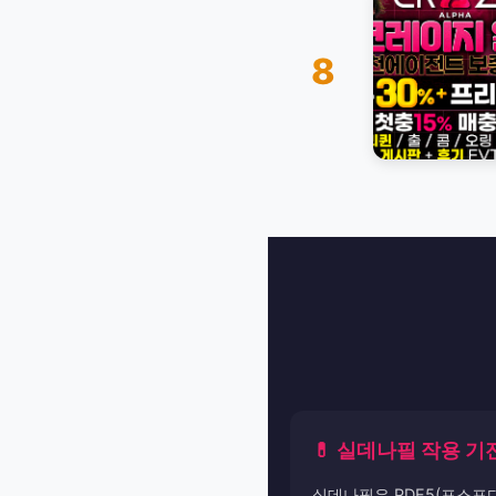
8
💊 실데나필 작용 기
실데나필은 PDE5(포스포