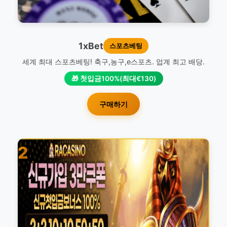
1xBet
스포츠베팅
세계 최대 스포츠베팅! 축구,농구,e스포츠. 업계 최고 배당.
🎁 첫입금100%(최대€130)
구매하기
2