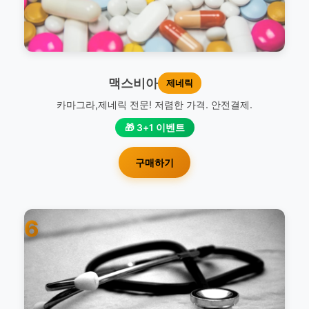
맥스비아
제네릭
카마그라,제네릭 전문! 저렴한 가격. 안전결제.
🎁 3+1 이벤트
구매하기
6