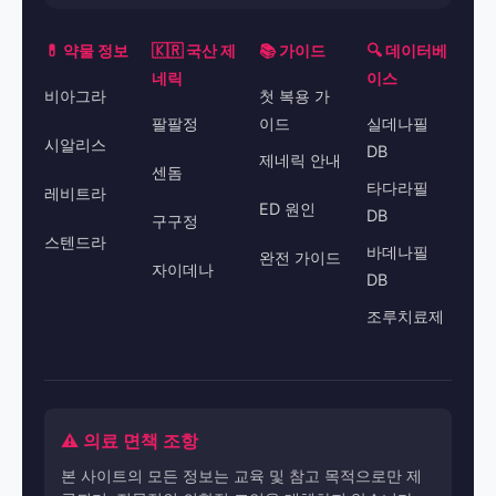
💊 약물 정보
🇰🇷 국산 제
📚 가이드
🔍 데이터베
네릭
이스
비아그라
첫 복용 가
팔팔정
이드
실데나필
시알리스
DB
제네릭 안내
센돔
타다라필
레비트라
ED 원인
DB
구구정
스텐드라
바데나필
완전 가이드
자이데나
DB
조루치료제
⚠️ 의료 면책 조항
본 사이트의 모든 정보는 교육 및 참고 목적으로만 제