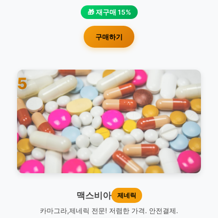
🎁 재구매 15%
구매하기
5
맥스비아
제네릭
카마그라,제네릭 전문! 저렴한 가격. 안전결제.