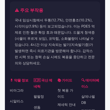
⚠️ 주요 부작용
국내 임상시험에서 두통(12.7%), 안면홍조(10.2%),
시각이상(1.9%) 등이 보고되었습니다. 이는 PDE5 억
제로 인한 혈관 확장 효과 때문입니다. 드물게 청색증
(사물이 푸르게 보임), 코막힘, 소화불량이 나타날 수
있습니다. 4시간 이상 지속되는 발기(지속발기증)가
발생하면 즉시 의료기관을 방문해야 합니다. 갑작스
런 시력 또는 청력 손실 시에도 복용을 중단하고 전문
의와 상담하세요.
💊 약물 정보
🇰🇷 국산 제
📚 가이드
🔍 데이터베
네릭
이스
비아그라
첫 복용 가
팔팔정
이드
실데나필
시알리스
DB
제네릭 안내
센돔