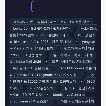
·
블루다이아몬드 경험자 | 러브스토리 - ED 전문 정보
·
Lucky Coin Bel 벨라트라 | 릴게임난다
Moby Dick
· ·
슬롯 | 2026 완벽 가이드 - 홀덤마스터
비아정 음식
·
과 함께 | 러브스토리 2026 - 전문 ED 정보
yongsan
·
구 Private Clinic | 러브스토리
필그라 전문의 | 러브
·
스토리 - ED 전문 정보
일라이 약국 - 약국 구매 가이
·
드 | 러브스토리 2026
블루다이아몬드 온라인처방 |
러브스토리 - ED 전문 정보
Starlight Princess 슬롯 리
·
뷰 | RTP 96.50% | Pragmatic Play | 카지노월드
인
·
디언 카지노 | 2026 완벽 가이드 - 홀덤마스터
582회
·
·
차로또
마카오원정도박
실라그라 평점 | 러브
·
스토리 - ED 전문 정보
Sendom vs Cenforce
·
Effectiveness | 러브스토리
마포 시알리스싼곳 | 러