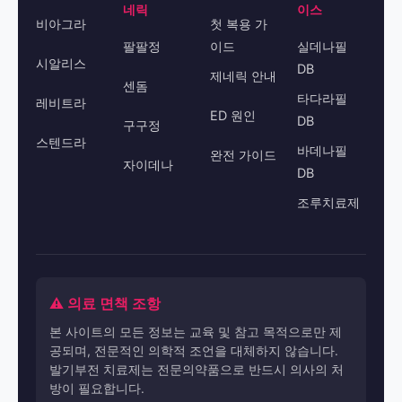
네릭
이스
비아그라
첫 복용 가
팔팔정
이드
실데나필
시알리스
DB
제네릭 안내
센돔
타다라필
레비트라
ED 원인
DB
구구정
스텐드라
바데나필
완전 가이드
자이데나
DB
조루치료제
⚠️ 의료 면책 조항
본 사이트의 모든 정보는 교육 및 참고 목적으로만 제
공되며, 전문적인 의학적 조언을 대체하지 않습니다.
발기부전 치료제는 전문의약품으로 반드시 의사의 처
방이 필요합니다.