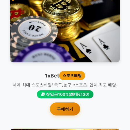
1xBet
스포츠베팅
세계 최대 스포츠베팅! 축구,농구,e스포츠. 업계 최고 배당.
🎁 첫입금100%(최대€130)
구매하기