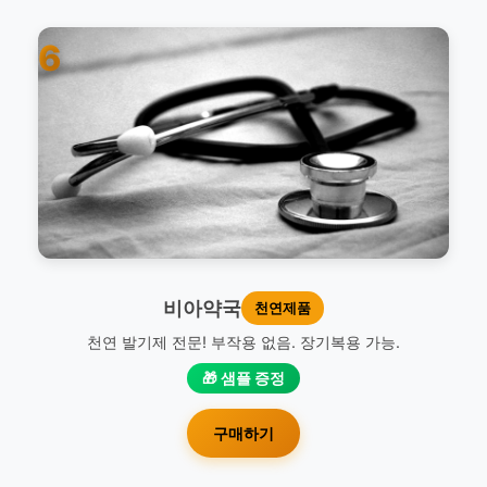
6
비아약국
천연제품
천연 발기제 전문! 부작용 없음. 장기복용 가능.
🎁 샘플 증정
구매하기