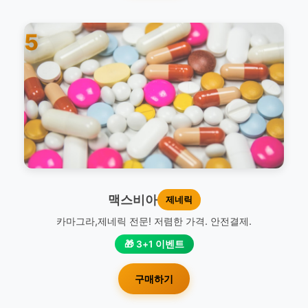
5
맥스비아
제네릭
카마그라,제네릭 전문! 저렴한 가격. 안전결제.
🎁 3+1 이벤트
구매하기