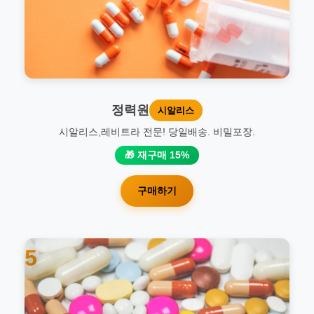
정력원
시알리스
시알리스,레비트라 전문! 당일배송. 비밀포장.
🎁 재구매 15%
구매하기
5