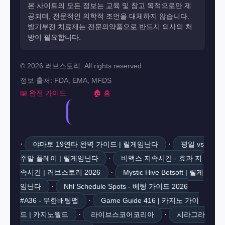
본 사이트의 모든 정보는 교육 및 참고 목적으로만 제
공되며, 전문적인 의학적 조언을 대체하지 않습니다.
발기부전 치료제는 전문의약품으로 반드시 의사의 처
방이 필요합니다.
© 2026 러브스토리. All rights reserved.
정보 출처: FDA, EMA, MFDS
📖 완전 가이드
🏠 홈
·
·
야마토 19연타 완벽 가이드 | 릴게임난다
평일 vs
·
주말 플레이 | 릴게임난다
비맥스 지속시간 - 효과 지
·
속시간 | 러브스토리 2026
Mystic Hive Betsoft | 릴게
·
임난다
Nhl Schedule Spots - 베팅 가이드 2026
·
#A36 - 무한배팅맵
Game Guide 416 | 카지노 가이
·
·
드 | 카지노월드
라이브스코어코리아
시라그라