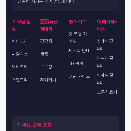
정확히 지키는 것이 중요합니다.
💊 약물 정
🇰🇷 국산
📚 가이드
🔍 데이터베
보
제네릭
이스
첫 복용 가
비아그라
팔팔정
이드
실데나필
DB
제네릭 안내
시알리스
센돔
타다라필
ED 원인
DB
레비트라
구구정
바데나필
완전 가이드
스텐드라
자이데나
DB
조루치료제
⚠️ 의료 면책 조항