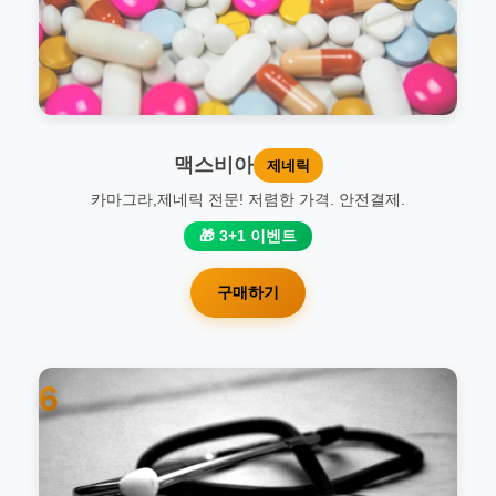
맥스비아
제네릭
카마그라,제네릭 전문! 저렴한 가격. 안전결제.
🎁 3+1 이벤트
구매하기
6