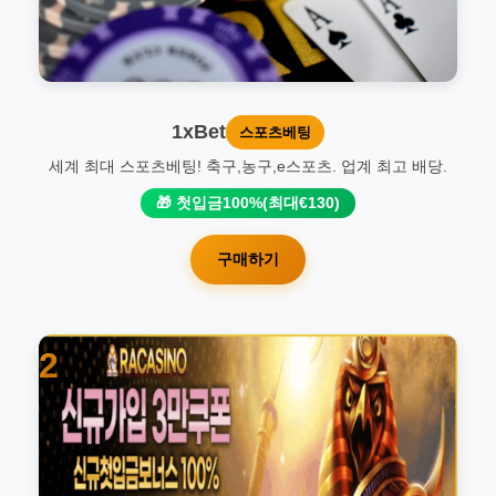
1xBet
스포츠베팅
세계 최대 스포츠베팅! 축구,농구,e스포츠. 업계 최고 배당.
🎁 첫입금100%(최대€130)
구매하기
2