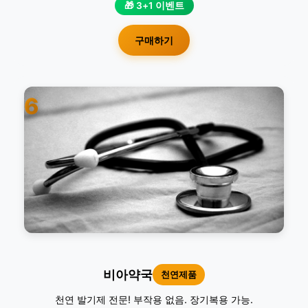
🎁 3+1 이벤트
구매하기
6
비아약국
천연제품
천연 발기제 전문! 부작용 없음. 장기복용 가능.