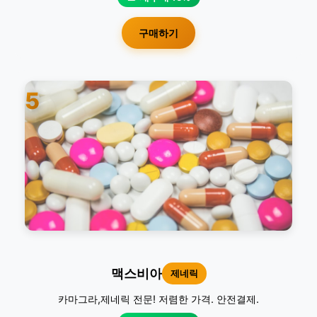
구매하기
5
맥스비아
제네릭
카마그라,제네릭 전문! 저렴한 가격. 안전결제.