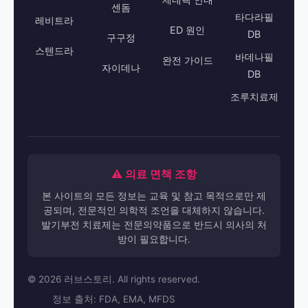
센돔
타다라필
레비트라
ED 원인
DB
구구정
스텐드라
바데나필
완전 가이드
자이데나
DB
조루치료제
⚠️ 의료 면책 조항
본 사이트의 모든 정보는 교육 및 참고 목적으로만 제
공되며, 전문적인 의학적 조언을 대체하지 않습니다.
발기부전 치료제는 전문의약품으로 반드시 의사의 처
방이 필요합니다.
© 2026 러브스토리. All rights reserved.
정보 출처: FDA, EMA, MFDS