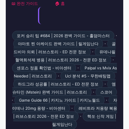
📖 완전 가이드
🏠 홈
·
포커 승리 팁 #684 | 2026 완벽 가이드 - 홀덤마스터
·
야마토 찐 아케이드 완벽 가이드 | 릴게임난다
골
·
드비아 의뢰 | 러브스토리 - ED 전문 정보
유데나필
·
혈액희석제 병용 | 러브스토리 2026 - 전문 ED 정보
·
센포스 정품 확인법 - 비아센터
Palpal vs Mvix As
·
Needed | 러브스토리
Ucl 분석 #5 - 무한배팅맵
·
하드그라 성공률 | 러브스토리 - ED 전문 정보
엠
·
슈타인 (Mstein) 완벽 가이드 | 러브스토리
스코어
·
·
Game Guide 66 | 카지노 가이드 | 카지노월드
자
·
이데나 20mg 용량 - 비아센터
레비트라 저용량 복용
·
| 러브스토리 2026 - 전문 ED 정보
핵쏘 신작 게임 |
릴게임난다