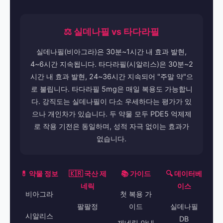
⚖️ 실데나필 vs 타다라필
실데나필(비아그라)은 30분~1시간 내 효과 발현,
4~6시간 지속됩니다. 타다라필(시알리스)은 30분~2
시간 내 효과 발현, 24~36시간 지속되어 "주말 약"으
로 불립니다. 타다라필 5mg은 매일 복용도 가능합니
다. 강직도는 실데나필이 다소 우세하다는 평가가 있
으나 개인차가 있습니다. 두 약물 모두 PDE5 억제제
로 작용 기전은 동일하며, 성적 자극 없이는 효과가
없습니다.
💊 약물 정보
🇰🇷 국산 제
📚 가이드
🔍 데이터베
네릭
이스
비아그라
첫 복용 가
팔팔정
이드
실데나필
시알리스
DB
제네릭 안내