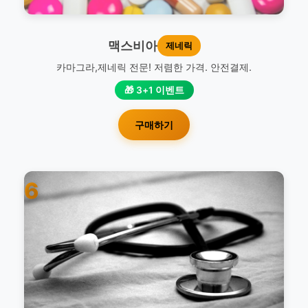
맥스비아
제네릭
카마그라,제네릭 전문! 저렴한 가격. 안전결제.
🎁 3+1 이벤트
구매하기
6