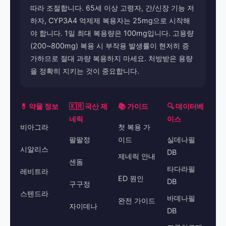
따라 조절합니다. 65세 이상 고령자, 간/신장 기능 저
하자, CYP3A4 억제제 복용자는 25mg으로 시작해
야 합니다. 1일 최대 복용량은 100mg입니다. 고용량
(200~800mg) 복용 시 부작용 발생률이 현저히 증
가하므로 절대 과량 복용하지 마세요. 처방받은 용량
을 정확히 지키는 것이 중요합니다.
💊 약물 정보
🇰🇷 국산 제
📚 가이드
🔍 데이터베
네릭
이스
비아그라
첫 복용 가
팔팔정
이드
실데나필
시알리스
DB
제네릭 안내
센돔
타다라필
레비트라
ED 원인
DB
구구정
스텐드라
바데나필
완전 가이드
자이데나
DB