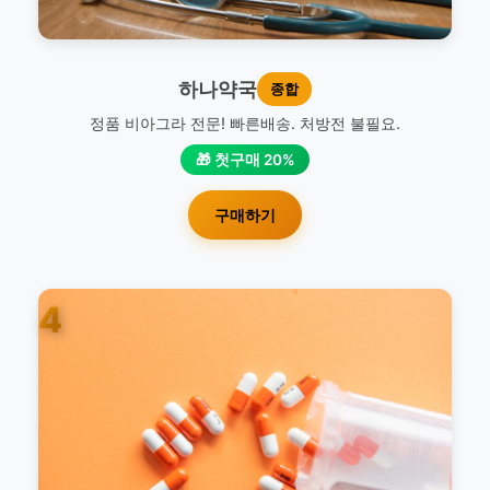
하나약국
종합
정품 비아그라 전문! 빠른배송. 처방전 불필요.
🎁 첫구매 20%
구매하기
4