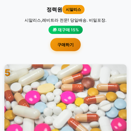
정력원
시알리스
시알리스,레비트라 전문! 당일배송. 비밀포장.
🎁 재구매 15%
구매하기
5