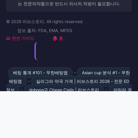
는 전문의약품으로 반드시 의사의 처방이 필요합니다.
© 2026 러브스토리. All rights reserved.
정보 출처: FDA, EMA, MFDS
📖 완전 가이드
🏠 홈
·
베팅 통계 #101 - 무한배팅맵
Asian cup 분석 #1 - 무한
·
배팅맵
실라그라 약국 가격 | 러브스토리 2026 - 전문 ED
·
·
정보
dobong구 Cheap Cialis | 러브스토리
야일라 경
·
고 신호 - 비아센터
헤라그라 신뢰 구매처 - 비아센터
·
Payment Guide 173 | 카지노 가이드 | 카지노월드
Game
·
Guide 231 | 카지노 가이드 | 카지노월드
Bonus Info 118 |
·
카지노 가이드 | 카지노월드
헤라그라 용량 가이드 | 러브스
·
토리 2026 - 전문 ED 정보
아바나필 실제효과 | 러브스토리