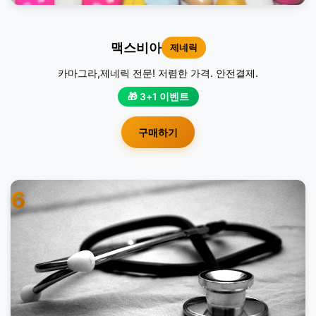
맥스비아
제네릭
카마그라,제네릭 전문! 저렴한 가격. 안전결제.
🎁 3+1 이벤트
구매하기
6