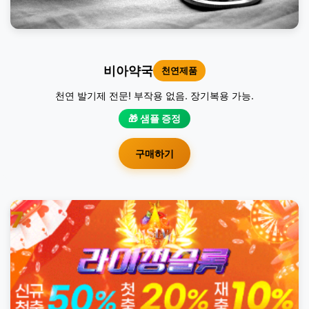
비아약국
천연제품
천연 발기제 전문! 부작용 없음. 장기복용 가능.
🎁 샘플 증정
구매하기
7