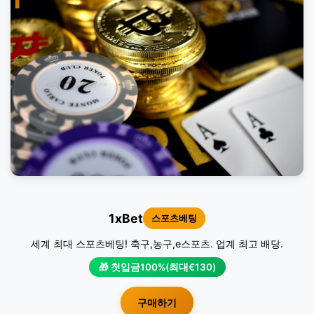
1
1xBet
스포츠베팅
세계 최대 스포츠베팅! 축구,농구,e스포츠. 업계 최고 배당.
🎁 첫입금100%(최대€130)
구매하기