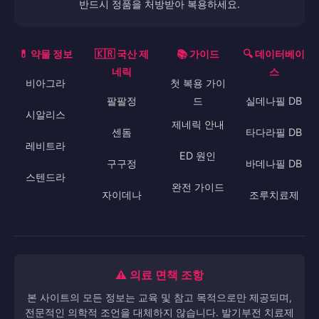
반드시 정품을 처방받아 복용하세요.
💊 약물 정보
🇰🇷 국산 제
📚 가이드
🔍 데이터베이
네릭
스
비아그라
첫 복용 가이
팔팔정
드
실데나필 DB
시알리스
제네릭 안내
센돔
타다라필 DB
레비트라
ED 원인
구구정
바데나필 DB
스텐드라
완전 가이드
자이데나
조루치료제
⚠️ 의료 면책 조항
본 사이트의 모든 정보는 교육 및 참고 목적으로만 제공되며,
전문적인 의학적 조언을 대체하지 않습니다. 발기부전 치료제