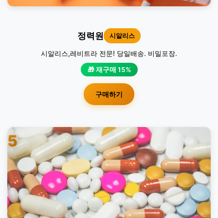
정력원
시알리스
시알리스,레비트라 전문! 당일배송. 비밀포장.
🎁 재구매 15%
구매하기
5