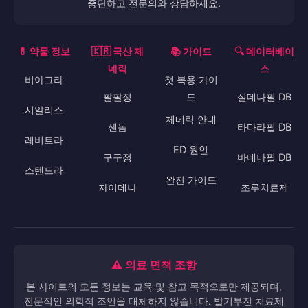
중단하고 전문의와 상담하세요.
💊 약물 정보
🇰🇷 국산 제
📚 가이드
🔍 데이터베이
네릭
스
비아그라
첫 복용 가이
팔팔정
드
실데나필 DB
시알리스
제네릭 안내
센돔
타다라필 DB
레비트라
ED 원인
구구정
바데나필 DB
스텐드라
완전 가이드
자이데나
조루치료제
⚠️ 의료 면책 조항
본 사이트의 모든 정보는 교육 및 참고 목적으로만 제공되며,
전문적인 의학적 조언을 대체하지 않습니다. 발기부전 치료제