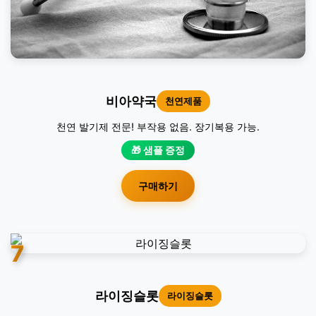
비아약국
천연제품
천연 발기제 전문! 부작용 없음. 장기복용 가능.
🎁 샘플 증정
구매하기
7
라이징슬롯
라이징슬롯