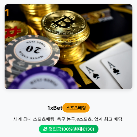
1
1xBet
스포츠베팅
세계 최대 스포츠베팅! 축구,농구,e스포츠. 업계 최고 배당.
🎁 첫입금100%(최대€130)