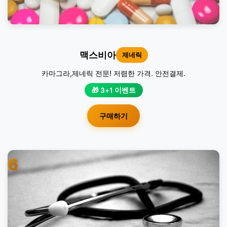
맥스비아
제네릭
카마그라,제네릭 전문! 저렴한 가격. 안전결제.
🎁 3+1 이벤트
구매하기
6