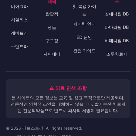
네릭
스
비아그라
첫 복용 가이
팔팔정
드
실데나필 DB
시알리스
제네릭 안내
센돔
타다라필 DB
레비트라
ED 원인
구구정
바데나필 DB
스텐드라
완전 가이드
자이데나
조루치료제
⚠️ 의료 면책 조항
본 사이트의 모든 정보는 교육 및 참고 목적으로만 제공되며,
전문적인 의학적 조언을 대체하지 않습니다. 발기부전 치료제
는 전문의약품으로 반드시 의사의 처방이 필요합니다.
© 2026 러브스토리. All rights reserved.