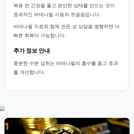
복용 전 긴장을 풀고 편안한 상태를 만드는 것이
효과적인 바데나필 사용의 첫걸음입니다.
바데나필 치료와 함께 전문 성 상담을 병행하면 더
빠른 회복이 가능합니다.
추가 정보 안내
충분한 수분 섭취는 바데나필의 흡수를 돕고 효과
를 개선합니다.
1