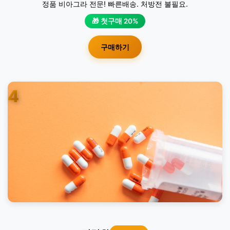
정품 비아그라 전문! 빠른배송. 처방전 불필요.
🎁 첫구매 20%
구매하기
4