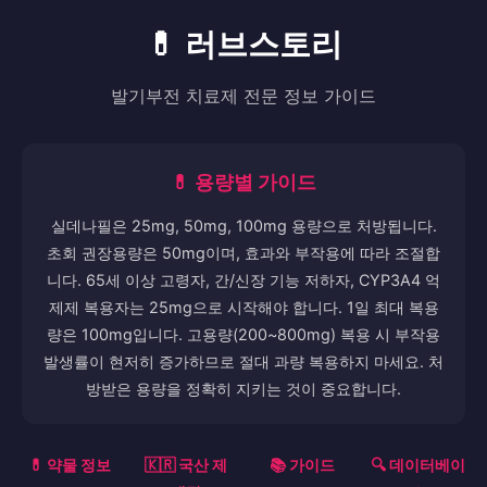
💊 러브스토리
발기부전 치료제 전문 정보 가이드
💊 용량별 가이드
실데나필은 25mg, 50mg, 100mg 용량으로 처방됩니다.
초회 권장용량은 50mg이며, 효과와 부작용에 따라 조절합
니다. 65세 이상 고령자, 간/신장 기능 저하자, CYP3A4 억
제제 복용자는 25mg으로 시작해야 합니다. 1일 최대 복용
량은 100mg입니다. 고용량(200~800mg) 복용 시 부작용
발생률이 현저히 증가하므로 절대 과량 복용하지 마세요. 처
방받은 용량을 정확히 지키는 것이 중요합니다.
💊 약물 정보
🇰🇷 국산 제
📚 가이드
🔍 데이터베이