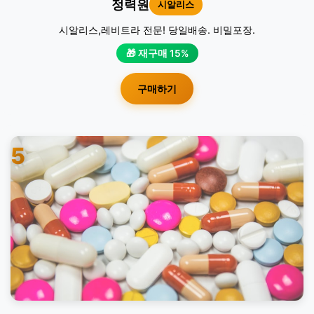
정력원
시알리스
시알리스,레비트라 전문! 당일배송. 비밀포장.
🎁 재구매 15%
구매하기
5