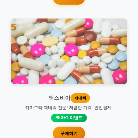
5
맥스비아
제네릭
카마그라,제네릭 전문! 저렴한 가격. 안전결제.
🎁 3+1 이벤트
구매하기