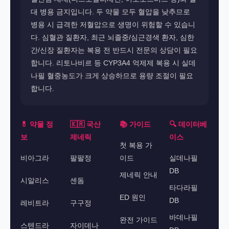
대 병용 금지입니다. 두 약물 모두 혈압을 낮추므로
병용 시 급격한 저혈압으로 생명이 위험할 수 있습니
다. 심혈관 질환자, 최근 뇌졸중/심근경색 환자, 심한
간/신장 질환자는 복용 전 반드시 전문의 상담이 필요
합니다. 리토나비르 등 CYP3A4 억제제 복용 시 실데
나필 혈중농도가 크게 상승하므로 용량 조절이 필요
합니다.
💊 약물 정
🇰🇷 국산
📚 가이드
🔍 데이터베
보
제네릭
이스
첫 복용 가
비아그라
팔팔정
이드
실데나필
DB
제네릭 안내
시알리스
센돔
타다라필
ED 원인
DB
레비트라
구구정
바데나필
완전 가이드
스텐드라
자이데나