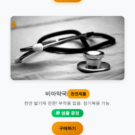
6
비아약국
천연제품
천연 발기제 전문! 부작용 없음. 장기복용 가능.
🎁 샘플 증정
구매하기