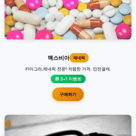
맥스비아
제네릭
카마그라,제네릭 전문! 저렴한 가격. 안전결제.
🎁 3+1 이벤트
구매하기
6