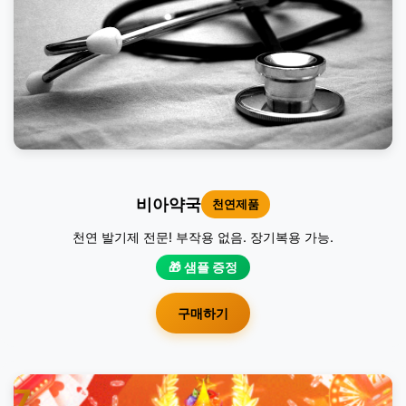
비아약국
천연제품
천연 발기제 전문! 부작용 없음. 장기복용 가능.
🎁 샘플 증정
구매하기
7