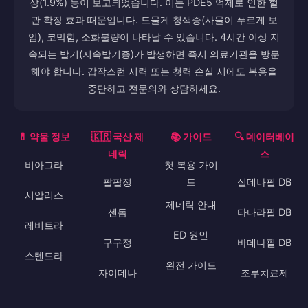
상(1.9%) 등이 보고되었습니다. 이는 PDE5 억제로 인한 혈
관 확장 효과 때문입니다. 드물게 청색증(사물이 푸르게 보
임), 코막힘, 소화불량이 나타날 수 있습니다. 4시간 이상 지
속되는 발기(지속발기증)가 발생하면 즉시 의료기관을 방문
해야 합니다. 갑작스런 시력 또는 청력 손실 시에도 복용을
중단하고 전문의와 상담하세요.
💊 약물 정보
🇰🇷 국산 제
📚 가이드
🔍 데이터베이
네릭
스
비아그라
첫 복용 가이
팔팔정
드
실데나필 DB
시알리스
제네릭 안내
센돔
타다라필 DB
레비트라
ED 원인
구구정
바데나필 DB
스텐드라
완전 가이드
자이데나
조루치료제