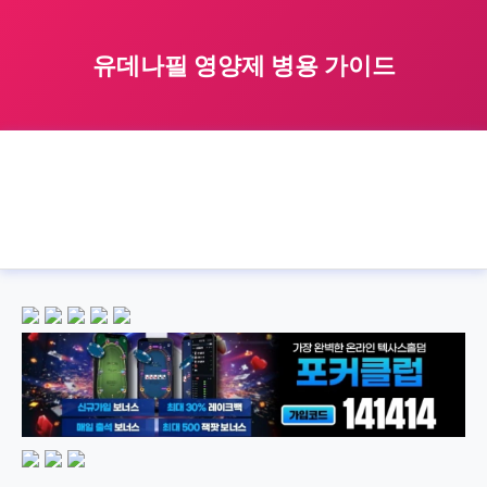
유데나필 영양제 병용 가이드
🏠 홈
udenafil
with
supplement
›
›
›
›
유데나필 영양제 병용 가이드