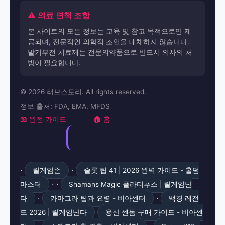
⚠️ 의료 면책 조항
본 사이트의 모든 정보는 교육 및 참고 목적으로만 제
공되며, 전문적인 의학적 조언을 대체하지 않습니다.
발기부전 치료제는 전문의약품으로 반드시 의사의 처
방이 필요합니다.
© 2026 러브스토리. All rights reserved.
정보 출처: FDA, EMA, MFDS
📖 완전 가이드
🏠 홈
·
·
릴게임존
슬롯 팁 41 | 2026 완벽 가이드 - 홀덤
· ·
마스터
Shamans Magic 플라티푸스 | 릴게임난
·
·
다
카마그라 팁과 요령 - 비아센터
백경 레전
드 2026 | 릴게임난다
용산 센돔 구매 가이드 - 비아센