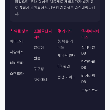
되었으며, 원래 협심증 치료제로 개발되다가 발기 유
도 효과가 발견되어 발기부전 치료제로 승인받았습니
다.
💊 약물 정보
🇰🇷 국산 제
📚 가이드
🔍 데이터베
네릭
이스
비아그라
첫 복용 가
팔팔정
이드
실데나필
시알리스
DB
제네릭 안내
센돔
타다라필
레비트라
ED 원인
DB
구구정
스텐드라
바데나필
완전 가이드
자이데나
DB
조루치료제