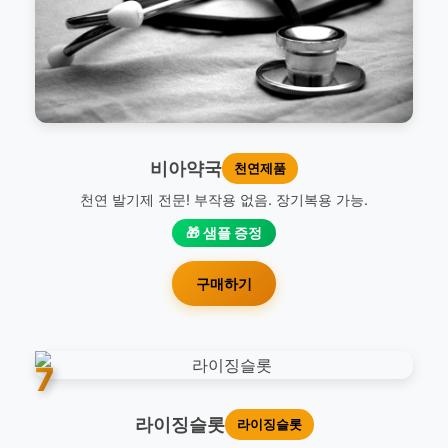
비아약국
천연제품
천연 발기제 전문! 부작용 없음. 장기복용 가능.
🎁 샘플 증정
구매하기
7
라이징슬롯
라이징슬롯