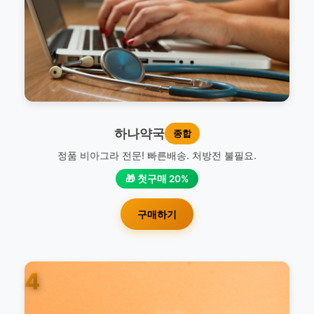
하나약국
종합
정품 비아그라 전문! 빠른배송. 처방전 불필요.
🎁 첫구매 20%
구매하기
4