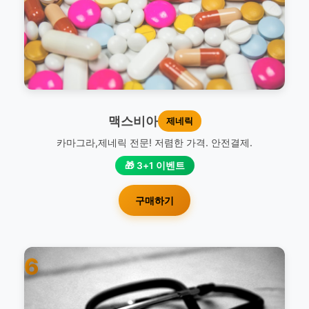
맥스비아
제네릭
카마그라,제네릭 전문! 저렴한 가격. 안전결제.
🎁 3+1 이벤트
구매하기
6