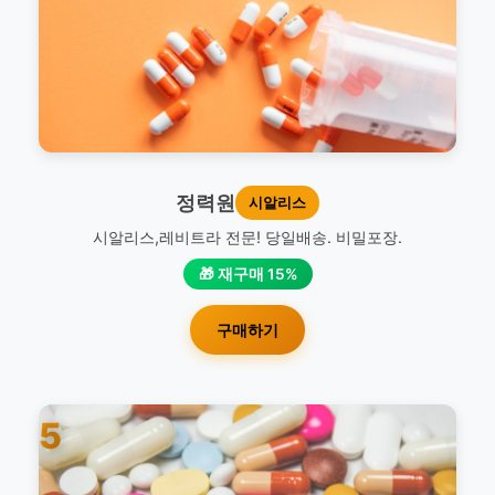
정력원
시알리스
시알리스,레비트라 전문! 당일배송. 비밀포장.
🎁 재구매 15%
구매하기
5