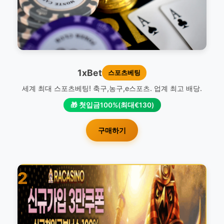
1xBet
스포츠베팅
세계 최대 스포츠베팅! 축구,농구,e스포츠. 업계 최고 배당.
🎁 첫입금100%(최대€130)
구매하기
2