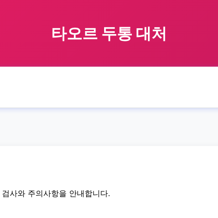
타오르 두통 대처
🏠 홈
taor
handle
headache
타오르 두통 대처
›
›
›
›
할 검사와 주의사항을 안내합니다.