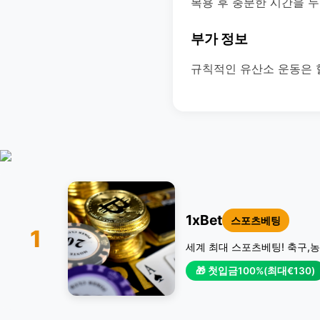
복용 후 충분한 시간을 
부가 정보
규칙적인 유산소 운동은 
1xBet
스포츠베팅
1
세계 최대 스포츠베팅! 축구,농
🎁 첫입금100%(최대€130)