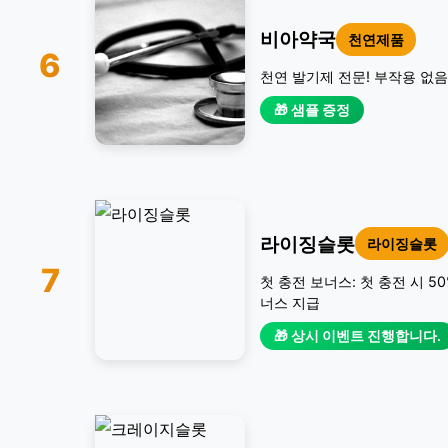
비아약국
천연제품
6
천연 발기제 전문! 부작용 없음
🎁 샘플 증정
라이징슬롯
라이징슬롯
7
첫 충전 보너스: 첫 충전 시 5
너스 지급
🎁 상시 이벤트 진행합니다.