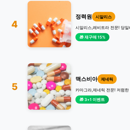
정력원
시알리스
4
시알리스,레비트라 전문! 당일
🎁 재구매 15%
맥스비아
제네릭
5
카마그라,제네릭 전문! 저렴한 
🎁 3+1 이벤트