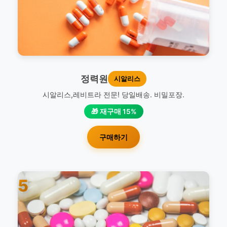
정력원
시알리스
시알리스,레비트라 전문! 당일배송. 비밀포장.
🎁 재구매 15%
구매하기
5