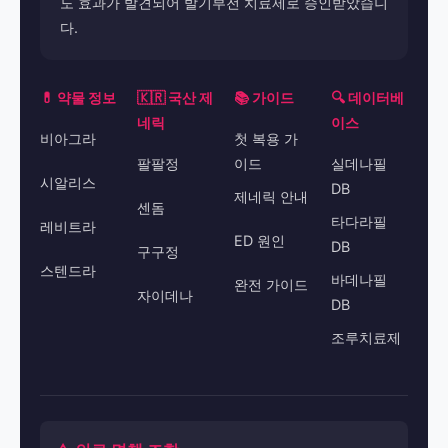
도 효과가 발견되어 발기부전 치료제로 승인받았습니
다.
💊 약물 정보
🇰🇷 국산 제
📚 가이드
🔍 데이터베
네릭
이스
비아그라
첫 복용 가
팔팔정
이드
실데나필
시알리스
DB
제네릭 안내
센돔
타다라필
레비트라
ED 원인
DB
구구정
스텐드라
바데나필
완전 가이드
자이데나
DB
조루치료제