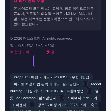
⚠️ 의료 면책 조항
본 사이트의 모든 정보는 교육 및 참고 목적으로만 제
공되며, 전문적인 의학적 조언을 대체하지 않습니다.
발기부전 치료제는 전문의약품으로 반드시 의사의 처
방이 필요합니다.
© 2026 러브스토리. All rights reserved.
정보 출처: FDA, EMA, MFDS
📖 완전 가이드
🏠 홈
·
Prop Bet - 베팅 가이드 2026 #393 - 무한배팅맵
·
야마토 최강 비법 완벽 가이드 | 릴게임난다
Model
·
Building - 베팅 가이드 2026 #704 - 무한배팅맵
슬
·
롯 Faq Common | 릴게임난다
자이데나 초보 가이드
·
- 비아센터
광주FC 베팅 가이드 2026 | K리그 축구