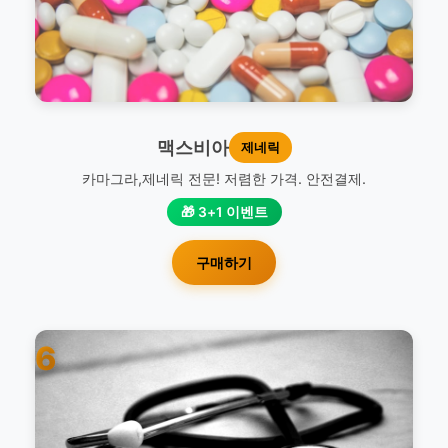
맥스비아
제네릭
카마그라,제네릭 전문! 저렴한 가격. 안전결제.
🎁 3+1 이벤트
구매하기
6