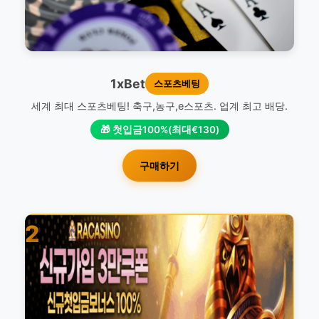
1xBet
스포츠베팅
세계 최대 스포츠베팅! 축구,농구,e스포츠. 업계 최고 배당.
🎁 첫입금100%(최대€130)
구매하기
2