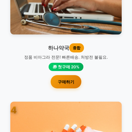
하나약국
종합
정품 비아그라 전문! 빠른배송. 처방전 불필요.
🎁 첫구매 20%
구매하기
4