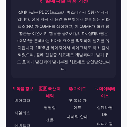
💊 실데나필 작용 기전
실데나필은 PDE5(포스포디에스테라제 5형) 억제제
입니다. 성적 자극 시 음경 해면체에서 분비되는 산화
질소(NO)가 cGMP를 생성하고, 이 cGMP가 혈관 평
활근을 이완시켜 혈류를 증가시킵니다. 실데나필은
cGMP를 분해하는 PDE5 효소를 억제하여 발기를 유
지합니다. 1998년 화이자에서 비아그라로 최초 출시
되었으며, 원래 협심증 치료제로 개발되다가 발기 유
도 효과가 발견되어 발기부전 치료제로 승인받았습니
다.
💊 약물 정보
🇰🇷 국산 제
📚 가이드
🔍 데이터베
네릭
이스
비아그라
첫 복용 가
팔팔정
이드
실데나필
시알리스
DB
제네릭 안내
센돔
타다라필
레비트라