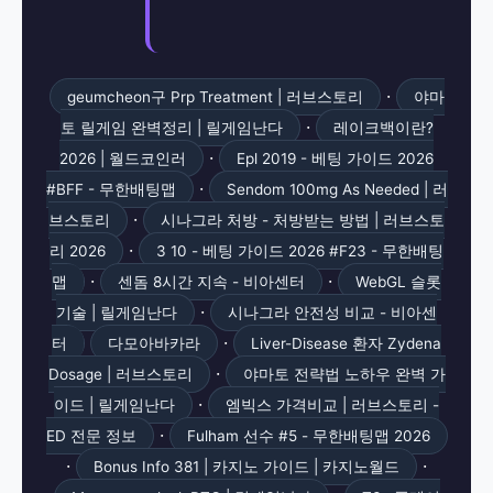
·
geumcheon구 Prp Treatment | 러브스토리
야마
·
토 릴게임 완벽정리 | 릴게임난다
레이크백이란?
·
2026 | 월드코인러
Epl 2019 - 베팅 가이드 2026
·
#BFF - 무한배팅맵
Sendom 100mg As Needed | 러
·
브스토리
시나그라 처방 - 처방받는 방법 | 러브스토
·
리 2026
3 10 - 베팅 가이드 2026 #F23 - 무한배팅
·
·
맵
센돔 8시간 지속 - 비아센터
WebGL 슬롯
·
기술 | 릴게임난다
시나그라 안전성 비교 - 비아센
·
터
다모아바카라
Liver-Disease 환자 Zydena
·
Dosage | 러브스토리
야마토 전략법 노하우 완벽 가
·
이드 | 릴게임난다
엠빅스 가격비교 | 러브스토리 -
·
ED 전문 정보
Fulham 선수 #5 - 무한배팅맵 2026
·
·
Bonus Info 381 | 카지노 가이드 | 카지노월드