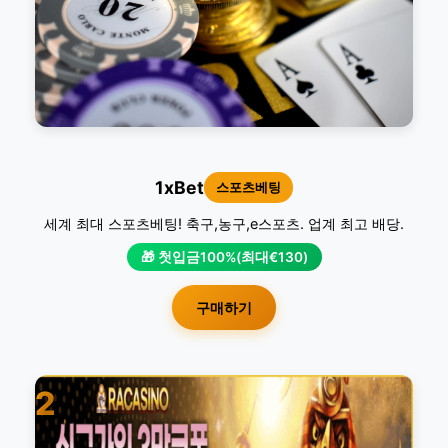
1xBet
스포츠베팅
세계 최대 스포츠베팅! 축구,농구,e스포츠. 업계 최고 배당.
🎁 첫입금100%(최대€130)
구매하기
2