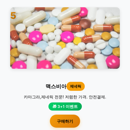
5
맥스비아
제네릭
카마그라,제네릭 전문! 저렴한 가격. 안전결제.
🎁 3+1 이벤트
구매하기