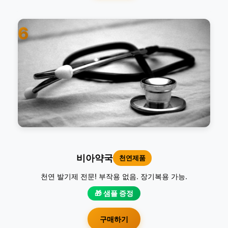
6
비아약국
천연제품
천연 발기제 전문! 부작용 없음. 장기복용 가능.
🎁 샘플 증정
구매하기