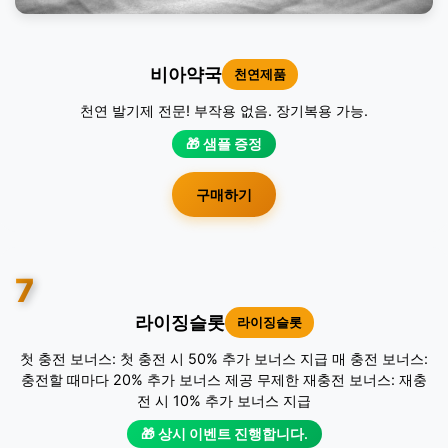
비아약국
천연제품
천연 발기제 전문! 부작용 없음. 장기복용 가능.
🎁 샘플 증정
구매하기
7