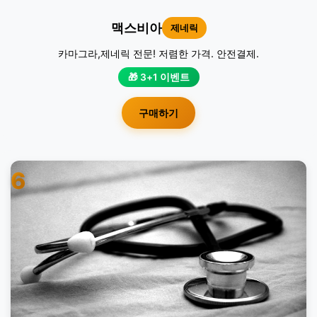
맥스비아
제네릭
카마그라,제네릭 전문! 저렴한 가격. 안전결제.
🎁 3+1 이벤트
구매하기
6