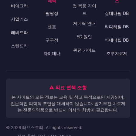
실데나필은 25mg, 50mg, 100mg 용량으로 처방됩니다.
초회 권장용량은 50mg이며, 효과와 부작용에 따라 조절합
니다. 65세 이상 고령자, 간/신장 기능 저하자, CYP3A4 억
제제 복용자는 25mg으로 시작해야 합니다. 1일 최대 복용
량은 100mg입니다. 고용량(200~800mg) 복용 시 부작용
발생률이 현저히 증가하므로 절대 과량 복용하지 마세요. 처
방받은 용량을 정확히 지키는 것이 중요합니다.
💊 약물 정보
🇰🇷 국산 제
📚 가이드
🔍 데이터베이
네릭
스
비아그라
첫 복용 가이
팔팔정
드
실데나필 DB
시알리스
제네릭 안내
센돔
타다라필 DB
레비트라
ED 원인
구구정
바데나필 DB
스텐드라
완전 가이드