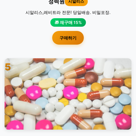
정력원
시알리스
시알리스,레비트라 전문! 당일배송. 비밀포장.
🎁 재구매 15%
구매하기
5