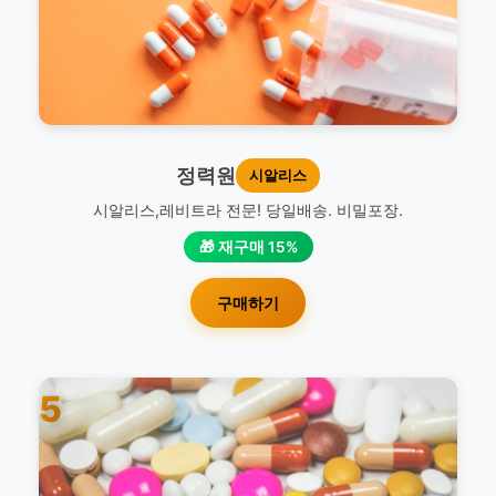
정력원
시알리스
시알리스,레비트라 전문! 당일배송. 비밀포장.
🎁 재구매 15%
구매하기
5