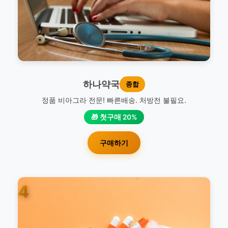
하나약국
종합
정품 비아그라 전문! 빠른배송. 처방전 불필요.
🎁 첫구매 20%
구매하기
4