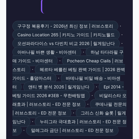
·
구구정 복용후기 - 2026년 최신 정보 | 러브스토리
·
Casino Location 265 | 카지노 가이드 | 카지노월드
·
오션파라다이스 vs 다빈치 비교 2026 | 릴게임난다
·
아바나필 바쁜 생활 - 비아센터
하남 타다라필 구
·
매 가이드 - 비아센터
Pocheon Cheap Cialis | 러브
·
스토리
헤르타 베를린 베팅 완벽 가이드 | 2026 완벽
·
가이드 - 홀덤마스터
바데나필 비밀 배송 - 비아센
·
터
앤티 벳 분석 2026 | 릴게임난다
Epl 2014 -
·
베팅 가이드 2026 #3EB - 무한배팅맵
비달리스타 오
·
래효과 | 러브스토리 - ED 전문 정보
쿠데나필 전문의
·
| 러브스토리 - ED 전문 정보
그리스 신화 슬롯 | 릴게
·
임난다
누리그라 극대효과 | 러브스토리 - ED 전문 정
·
보
말레그라 금단 | 러브스토리 - ED 전문 정보