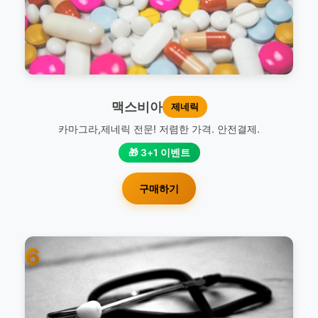
맥스비아
제네릭
카마그라,제네릭 전문! 저렴한 가격. 안전결제.
🎁 3+1 이벤트
구매하기
6