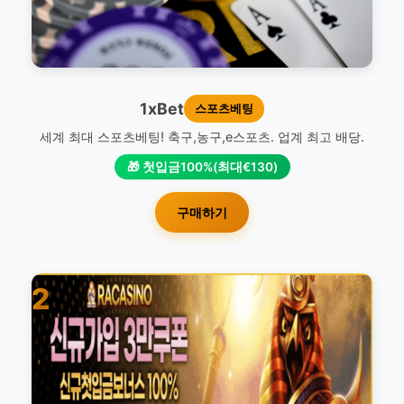
1xBet
스포츠베팅
세계 최대 스포츠베팅! 축구,농구,e스포츠. 업계 최고 배당.
🎁 첫입금100%(최대€130)
구매하기
2