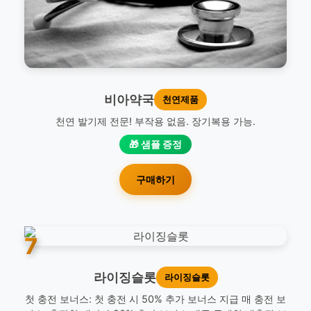
비아약국
천연제품
천연 발기제 전문! 부작용 없음. 장기복용 가능.
🎁 샘플 증정
구매하기
7
라이징슬롯
라이징슬롯
첫 충전 보너스: 첫 충전 시 50% 추가 보너스 지급 매 충전 보