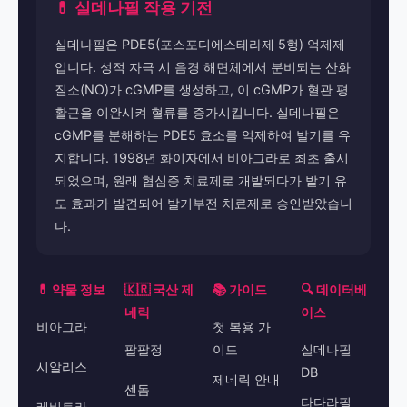
💊 실데나필 작용 기전
실데나필은 PDE5(포스포디에스테라제 5형) 억제제
입니다. 성적 자극 시 음경 해면체에서 분비되는 산화
질소(NO)가 cGMP를 생성하고, 이 cGMP가 혈관 평
활근을 이완시켜 혈류를 증가시킵니다. 실데나필은
cGMP를 분해하는 PDE5 효소를 억제하여 발기를 유
지합니다. 1998년 화이자에서 비아그라로 최초 출시
되었으며, 원래 협심증 치료제로 개발되다가 발기 유
도 효과가 발견되어 발기부전 치료제로 승인받았습니
다.
💊 약물 정보
🇰🇷 국산 제
📚 가이드
🔍 데이터베
네릭
이스
비아그라
첫 복용 가
팔팔정
이드
실데나필
시알리스
DB
제네릭 안내
센돔
타다라필
레비트라