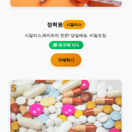
정력원
시알리스
시알리스,레비트라 전문! 당일배송. 비밀포장.
🎁 재구매 15%
구매하기
5