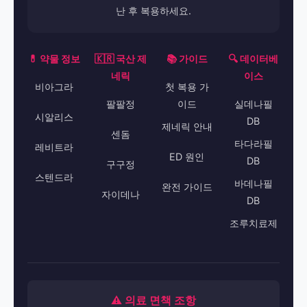
난 후 복용하세요.
💊 약물 정보
🇰🇷 국산 제
📚 가이드
🔍 데이터베
네릭
이스
비아그라
첫 복용 가
팔팔정
이드
실데나필
시알리스
DB
제네릭 안내
센돔
타다라필
레비트라
ED 원인
DB
구구정
스텐드라
바데나필
완전 가이드
자이데나
DB
조루치료제
⚠️ 의료 면책 조항