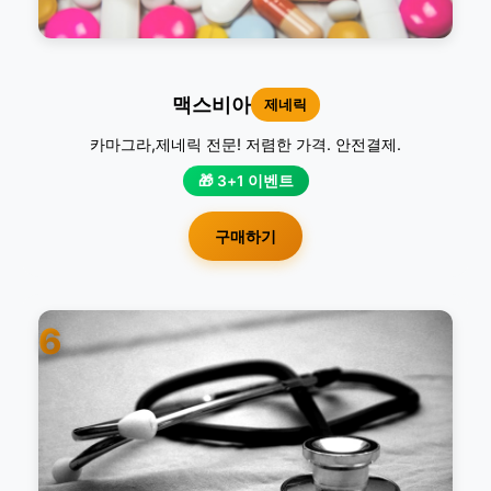
맥스비아
제네릭
카마그라,제네릭 전문! 저렴한 가격. 안전결제.
🎁 3+1 이벤트
구매하기
6