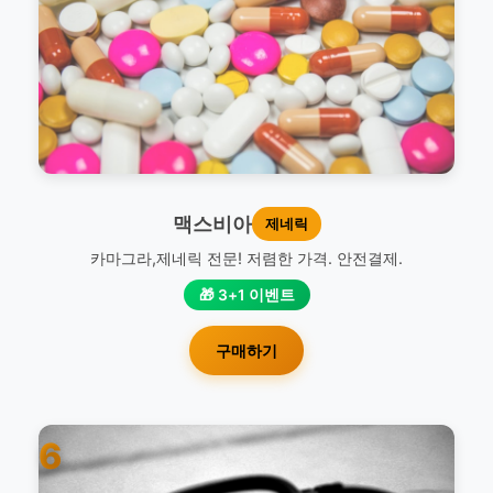
맥스비아
제네릭
카마그라,제네릭 전문! 저렴한 가격. 안전결제.
🎁 3+1 이벤트
구매하기
6