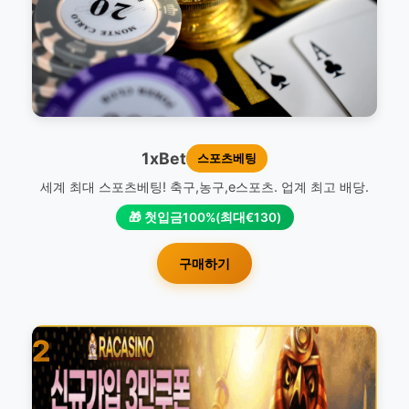
1xBet
스포츠베팅
세계 최대 스포츠베팅! 축구,농구,e스포츠. 업계 최고 배당.
🎁 첫입금100%(최대€130)
구매하기
2