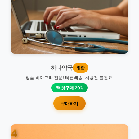
하나약국
종합
정품 비아그라 전문! 빠른배송. 처방전 불필요.
🎁 첫구매 20%
구매하기
4