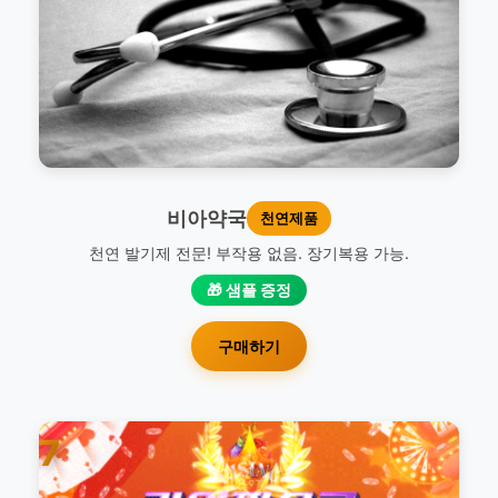
비아약국
천연제품
천연 발기제 전문! 부작용 없음. 장기복용 가능.
🎁 샘플 증정
구매하기
7