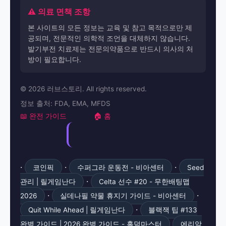
⚠️ 의료 면책 조항
본 사이트의 모든 정보는 교육 및 참고 목적으로만 제
공되며, 전문적인 의학적 조언을 대체하지 않습니다.
발기부전 치료제는 전문의약품으로 반드시 의사의 처
방이 필요합니다.
© 2026 러브스토리. All rights reserved.
정보 출처: FDA, EMA, MFDS
📖 완전 가이드
🏠 홈
·
·
·
코인픽
수퍼그라 운동전 - 비아센터
Seed
·
관리 | 릴게임난다
Celta 선수 #20 - 무한배팅맵
·
·
2026
실데나필 약물 휴지기 가이드 - 비아센터
·
Quit While Ahead | 릴게임난다
블랙잭 팁 #133
완벽 가이드 | 2026 완벽 가이드 - 홀덤마스터
에리악