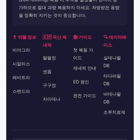
가하므로 절대 과량 복용하지 마세요. 처방받은 용량
을 정확히 지키는 것이 중요합니다.
💊 약물 정보
🇰🇷 국산 제
📚 가이드
🔍 데이터베
네릭
이스
비아그라
첫 복용 가
팔팔정
이드
실데나필
시알리스
DB
제네릭 안내
센돔
타다라필
레비트라
ED 원인
DB
구구정
스텐드라
바데나필
완전 가이드
자이데나
DB
조루치료제