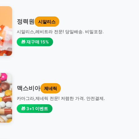
정력원
시알리스
시알리스,레비트라 전문! 당일배송. 비밀포장.
🎁 재구매 15%
맥스비아
제네릭
카마그라,제네릭 전문! 저렴한 가격. 안전결제.
🎁 3+1 이벤트