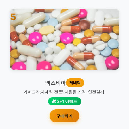
5
맥스비아
제네릭
카마그라,제네릭 전문! 저렴한 가격. 안전결제.
🎁 3+1 이벤트
구매하기