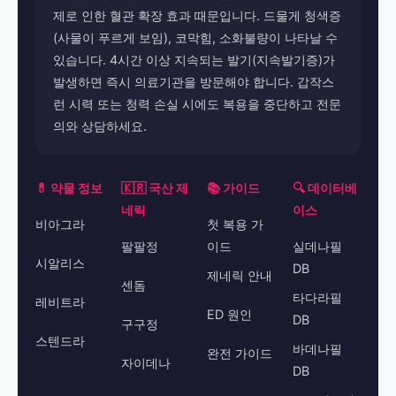
제로 인한 혈관 확장 효과 때문입니다. 드물게 청색증
(사물이 푸르게 보임), 코막힘, 소화불량이 나타날 수
있습니다. 4시간 이상 지속되는 발기(지속발기증)가
발생하면 즉시 의료기관을 방문해야 합니다. 갑작스
런 시력 또는 청력 손실 시에도 복용을 중단하고 전문
의와 상담하세요.
💊 약물 정보
🇰🇷 국산 제
📚 가이드
🔍 데이터베
네릭
이스
비아그라
첫 복용 가
팔팔정
이드
실데나필
시알리스
DB
제네릭 안내
센돔
타다라필
레비트라
ED 원인
DB
구구정
스텐드라
바데나필
완전 가이드
자이데나
DB