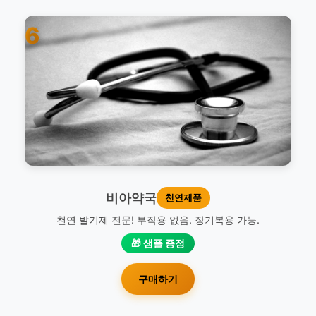
6
비아약국
천연제품
천연 발기제 전문! 부작용 없음. 장기복용 가능.
🎁 샘플 증정
구매하기