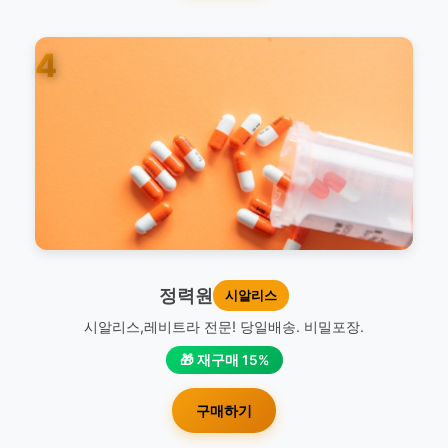
4
정력원
시알리스
시알리스,레비트라 전문! 당일배송. 비밀포장.
🎁 재구매 15%
구매하기