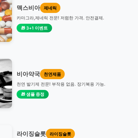
맥스비아
제네릭
카마그라,제네릭 전문! 저렴한 가격. 안전결제.
🎁 3+1 이벤트
비아약국
천연제품
천연 발기제 전문! 부작용 없음. 장기복용 가능.
🎁 샘플 증정
라이징슬롯
라이징슬롯