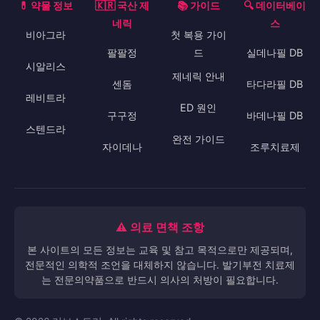
💊 약물 정보
🇰🇷 국산 제
📚 가이드
🔍 데이터베이
네릭
스
비아그라
첫 복용 가이
팔팔정
드
실데나필 DB
시알리스
제네릭 안내
센돔
타다라필 DB
레비트라
ED 원인
구구정
바데나필 DB
스텐드라
완전 가이드
자이데나
조루치료제
⚠️ 의료 면책 조항
본 사이트의 모든 정보는 교육 및 참고 목적으로만 제공되며,
전문적인 의학적 조언을 대체하지 않습니다. 발기부전 치료제
는 전문의약품으로 반드시 의사의 처방이 필요합니다.