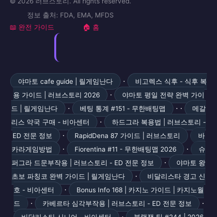
© 2026 러브스토리. All rights reserved.
정보 출처: FDA, EMA, MFDS
📖 완전 가이드
🏠 홈
·
야마토 cafe guide | 릴게임난다
비고렉스 식후 - 식후 복
·
용 가이드 | 러브스토리 2026
야마토 평일 전략 완벽 가이
·
· ·
드 | 릴게임난다
베팅 통계 #151 - 무한배팅맵
메갈
·
리스 약국 구매 - 비아센터
하드그라 복용법 | 러브스토리 -
·
ED 전문 정보
RapidDena 87 가이드 | 러브스토리
바
·
·
카라게임방법
Fiorentina #11 - 무한배팅맵 2026
슈
·
퍼그라 드문부작용 | 러브스토리 - ED 전문 정보
야마토 왕
·
초보 파칭코 완벽 가이드 | 릴게임난다
비달리스타 경고 신
·
호 - 비아센터
Bonus Info 168 | 카지노 가이드 | 카지노월
·
·
드
카베르타 심각부작용 | 러브스토리 - ED 전문 정보
·