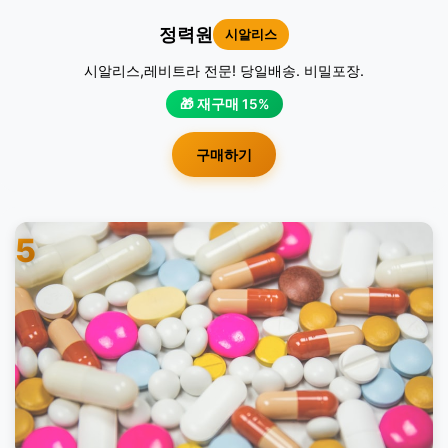
정력원
시알리스
시알리스,레비트라 전문! 당일배송. 비밀포장.
🎁 재구매 15%
구매하기
5