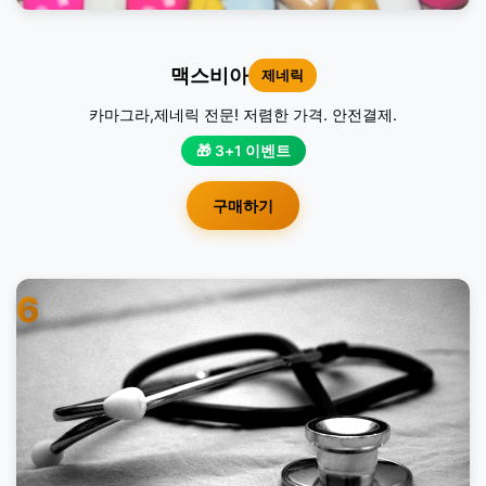
맥스비아
제네릭
카마그라,제네릭 전문! 저렴한 가격. 안전결제.
🎁 3+1 이벤트
구매하기
6