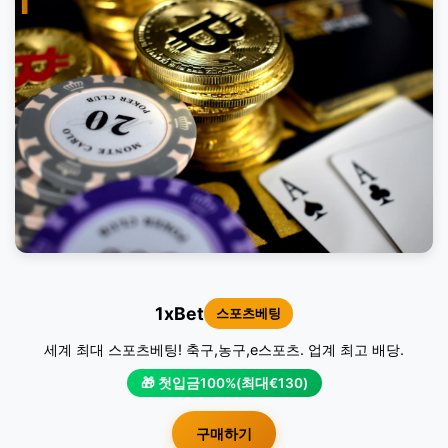
1
1xBet
스포츠베팅
세계 최대 스포츠베팅! 축구,농구,e스포츠. 업계 최고 배당.
🎁 첫입금100%(최대€130)
구매하기